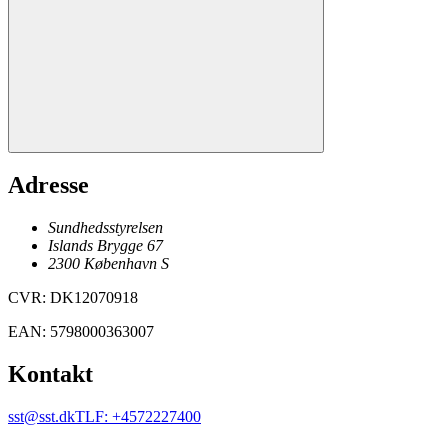
Adresse
Sundhedsstyrelsen
Islands Brygge 67
2300
København
S
CVR
:
DK12070918
EAN
:
5798000363007
Kontakt
sst@sst.dk
TLF
:
+4572227400