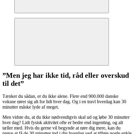
”Men jeg har ikke tid, råd eller overskud
til det”
Tænker du sådan, er du ikke alene. Flere end 900.000 danske
voksne rører sig alt for lidt hver dag. Og i en travl hverdag kan 30
minutter måske lyde af meget.
Men vidste du, at du ikke nødvendigvis skal ud og løbe 30 minutter
hver dag? Lidt fysisk aktivitet ofte er bedre end ingenting, og alt
tæller med. Hvis du gerne vil begynde at røre dig mere, kan du
prøve at få de 30 minutter ind i din hverdag ved at tilføje nogle enkle