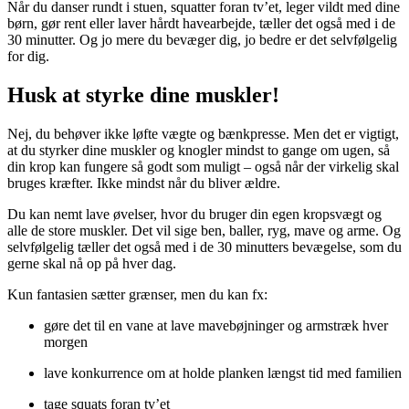
Når du danser rundt i stuen, squatter foran tv’et, leger vildt med dine
børn, gør rent eller laver hårdt havearbejde, tæller det også med i de
30 minutter. Og jo mere du bevæger dig, jo bedre er det selvfølgelig
for dig.
Husk at styrke dine muskler!
Nej, du behøver ikke løfte vægte og bænkpresse. Men det er vigtigt,
at du styrker dine muskler og knogler mindst to gange om ugen, så
din krop kan fungere så godt som muligt – også når der virkelig skal
bruges kræfter. Ikke mindst når du bliver ældre.
Du kan nemt lave øvelser, hvor du bruger din egen kropsvægt og
alle de store muskler. Det vil sige ben, baller, ryg, mave og arme. Og
selvfølgelig tæller det også med i de 30 minutters bevægelse, som du
gerne skal nå op på hver dag.
Kun fantasien sætter grænser, men du kan fx:
gøre det til en vane at lave mavebøjninger og armstræk hver
morgen
lave konkurrence om at holde planken længst tid med familien
tage squats foran tv’et