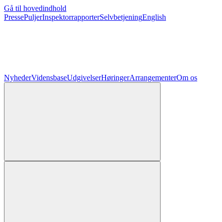
Gå til hovedindhold
Presse
Puljer
Inspektorrapporter
Selvbetjening
English
Nyheder
Vidensbase
Udgivelser
Høringer
Arrangementer
Om os