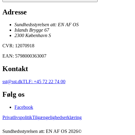
Adresse
Sundhedsstyrelsen att: EN AF OS
Islands Brygge 67
2300
København
S
CVR
:
12070918
EAN
:
5798000363007
Kontakt
sst@sst.dk
TLF
:
+45 72 22 74 00
Følg os
Facebook
Privatlivspolitik
Tilgængelighedserklæring
Sundhedsstyrelsen att: EN AF OS
2026
©