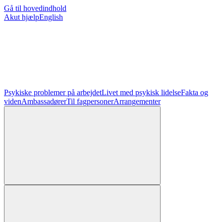
Gå til hovedindhold
Akut hjælp
English
Psykiske problemer på arbejdet
Livet med psykisk lidelse
Fakta og
viden
Ambassadører
Til fagpersoner
Arrangementer