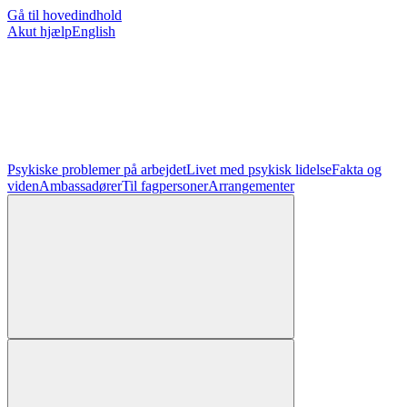
Gå til hovedindhold
Akut hjælp
English
Psykiske problemer på arbejdet
Livet med psykisk lidelse
Fakta og
viden
Ambassadører
Til fagpersoner
Arrangementer