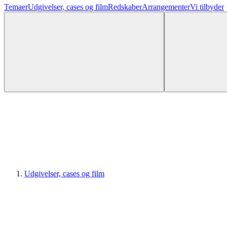
Temaer
Udgivelser, cases og film
Redskaber
Arrangementer
Vi tilbyder
Udgivelser, cases og film