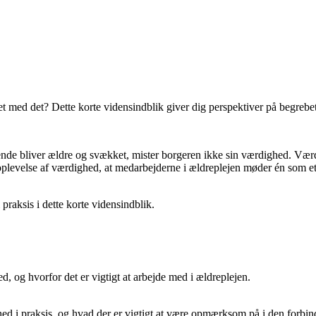
med det? Dette korte vidensindblik giver dig perspektiver på begrebet og
nde bliver ældre og svækket, mister borgeren ikke sin værdighed. Værd
 oplevelse af værdighed, at medarbejderne i ældreplejen møder én som e
praksis i dette korte vidensindblik.
, og hvorfor det er vigtigt at arbejde med i ældreplejen.
 i praksis, og hvad der er vigtigt at være opmærksom på i den forbin