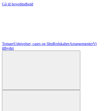
Gå til hovedindhold
Temaer
Udgivelser, cases og film
Redskaber
Arrangementer
Vi
tilbyder