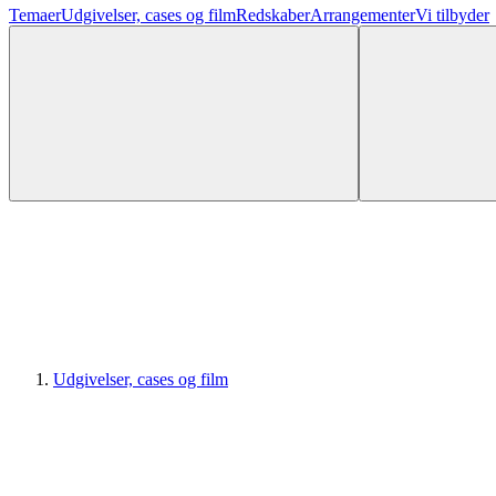
Temaer
Udgivelser, cases og film
Redskaber
Arrangementer
Vi tilbyder
Udgivelser, cases og film