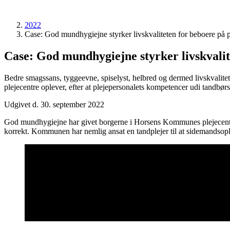
2022
Case: God mundhygiejne styrker livskvaliteten for beboere på
Case: God mundhygiejne styrker livskvali
Bedre smagssans, tyggeevne, spiselyst, helbred og dermed livskvalit
plejecentre oplever, efter at plejepersonalets kompetencer udi tandbørst
Udgivet d. 30. september 2022
God mundhygiejne har givet borgerne i Horsens Kommunes plejecentre en
korrekt. Kommunen har nemlig ansat en tandplejer til at sidemandsop