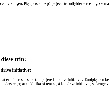
nceudviklingen. Plejepersonale på plejecentre udfylder screeningsskema
isse trin:
drive initiativet
t en af deres ansatte tandplejere kan drive initiativet. Tandplejeren be
rstreger, at en klinikassistent også kan drive initiativet, så længe 