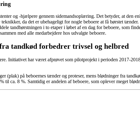
ring
stenter og -hjælpere gennem sidemandsoplæring. Det betyder, at den enk
eknikker, da det er ubehageligt for nogle beboere at få børstet tænder. 
 tandbørstningen i to etaper i løbet af en dag for beboere, som finder 
r sammen med alle medarbejdere hos udvalgte beboere.
ra tandkød forbedrer trivsel og helbred
oere. Initiativet har været afprøvet som pilotprojekt i perioden 2017-2
ninger (plak) på beboernes tænder og proteser, mens blødninger fra tand
 % til ca. 8 %. Samtidig er andelen af beboere, som oplever meget blødni