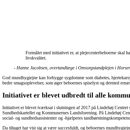
Formålet med initiativet er, at plejecenterbeboerne skal
livskvalitet.
-
Hanne Jacobsen, overtandlæge i Omsorgstandplejen i Hor
God mundhygiejne kan forbygge sygdomme som diabetes, hjertekarsyg
bedre smagsoplevelser, som øger beboernes spiselyst og dermed ernæring
Initiativet er blevet udbredt til alle komm
Initiativet er blevet iværksat i slutningen af 2017 på Lindehøj Centr
Sundhedskartellet og Kommunernes Landsforening. På Lindehøj Centret
social- og sundhedsassistenter og -hjælperes tandbørstningskompetenc
Da tiltaget har vist sig at være succesfuldt, og beboernes mundhygiejn