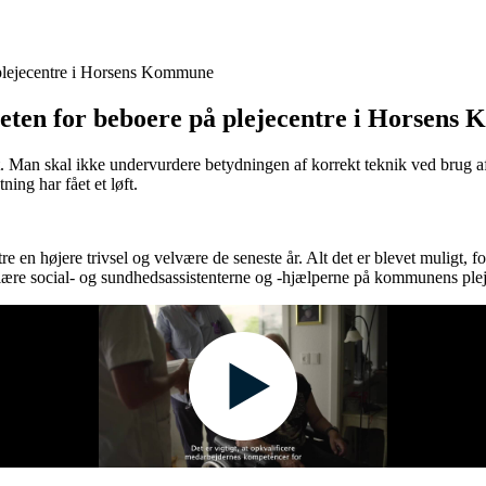
 plejecentre i Horsens Kommune
teten for beboere på plejecentre i Horsen
et. Man skal ikke undervurdere betydningen af korrekt teknik ved brug 
ning har fået et løft.
 højere trivsel og velvære de seneste år. Alt det er blevet muligt, ford
lære social- og sundhedsassistenterne og -hjælperne på kommunens plej