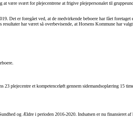
 at være svært for plejecentrene at frigive plejepersonalet til grupp
019. Det er foregået ved, at de medvirkende beboere har fået foretaget e
ns resultater har været så overbevisende, at Horsens Kommune har valgt
eboere.
 23 plejecentre et kompetenceløft gennem sidemandsoplæring 15 timer 
ndhed og Ældre i perioden 2016-2020. Indsatsen er nu finansieret af