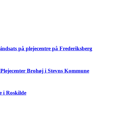
indsats på plejecentre på Frederiksberg
på Plejecenter Brohøj i Stevns Kommune
e i Roskilde