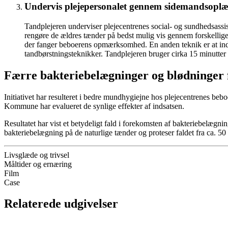
Undervis plejepersonalet gennem sidemandsoplæ
Tandplejeren underviser plejecentrenes social- og sundhedsassi
rengøre de ældres tænder på bedst mulig vis gennem forskellige t
der fanger beboerens opmærksomhed. En anden teknik er at inddele
tandbørstningsteknikker. Tandplejeren bruger cirka 15 minutte
Færre bakteriebelægninger og blødninger f
Initiativet har resulteret i bedre mundhygiejne hos plejecentrenes beb
Kommune har evalueret de synlige effekter af indsatsen.
Resultatet har vist et betydeligt fald i forekomsten af bakteriebelæg
bakteriebelægning på de naturlige tænder og proteser faldet fra ca. 50
Livsglæde og trivsel
Måltider og ernæring
Film
Case
Relaterede udgivelser