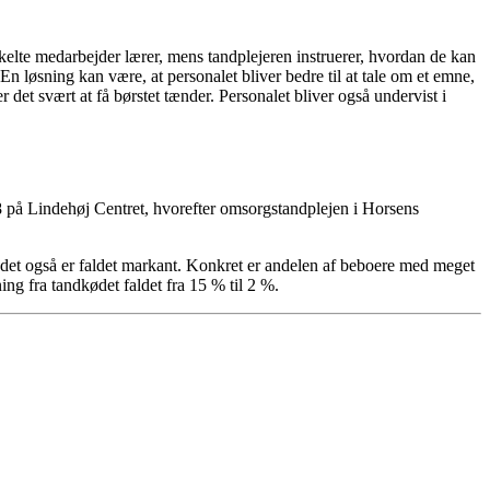
elte medarbejder lærer, mens tandplejeren instruerer, hvordan de kan
En løsning kan være, at personalet bliver bedre til at tale om et emne,
det svært at få børstet tænder. Personalet bliver også undervist i
018 på Lindehøj Centret, hvorefter omsorgstandplejen i Horsens
kødet også er faldet markant. Konkret er andelen af beboere med meget
ng fra tandkødet faldet fra 15 % til 2 %.