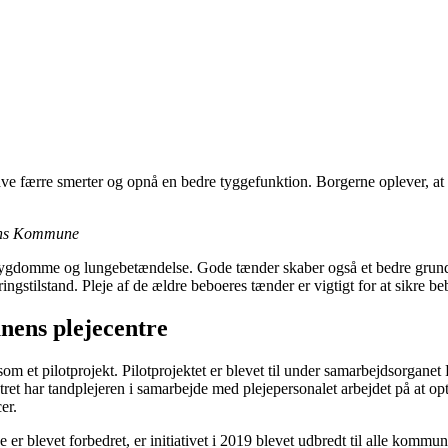
 have færre smerter og opnå en bedre tyggefunktion. Borgerne oplever, a
sens Kommune
domme og lungebetændelse. Gode tænder skaber også et bedre grundla
stilstand. Pleje af de ældre beboeres tænder er vigtigt for at sikre be
unens plejecentre
et som et pilotprojekt. Pilotprojektet er blevet til under samarbejdsor
 har tandplejeren i samarbejde med plejepersonalet arbejdet på at opt
er.
e er blevet forbedret, er initiativet i 2019 blevet udbredt til alle kom