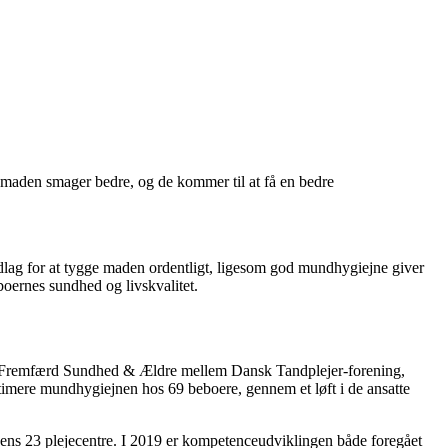
t maden smager bedre, og de kommer til at få en bedre
g for at tygge maden ordentligt, ligesom god mundhygiejne giver
boernes sundhed og livskvalitet.
ganet Fremfærd Sundhed & Ældre mellem Dansk Tandplejer-forening,
imere mundhygiejnen hos 69 beboere, gennem et løft i de ansatte
munens 23 plejecentre. I 2019 er kompetenceudviklingen både foregået