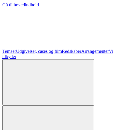
Gå til hovedindhold
Temaer
Udgivelser, cases og film
Redskaber
Arrangementer
Vi
tilbyder