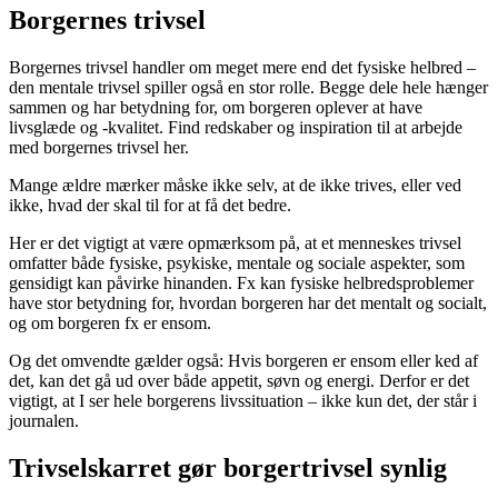
Borgernes trivsel
Borgernes trivsel handler om meget mere end det fysiske helbred –
den mentale trivsel spiller også en stor rolle. Begge dele hele hænger
sammen og har betydning for, om borgeren oplever at have
livsglæde og -kvalitet. Find redskaber og inspiration til at arbejde
med borgernes trivsel her.
Mange ældre mærker måske ikke selv, at de ikke trives, eller ved
ikke, hvad der skal til for at få det bedre.
Her er det vigtigt at være opmærksom på, at et menneskes trivsel
omfatter både fysiske, psykiske, mentale og sociale aspekter, som
gensidigt kan påvirke hinanden. Fx kan fysiske helbredsproblemer
have stor betydning for, hvordan borgeren har det mentalt og socialt,
og om borgeren fx er ensom.
Og det omvendte gælder også: Hvis borgeren er ensom eller ked af
det, kan det gå ud over både appetit, søvn og energi. Derfor er det
vigtigt, at I ser hele borgerens livssituation – ikke kun det, der står i
journalen.
Trivselskarret gør borgertrivsel synlig