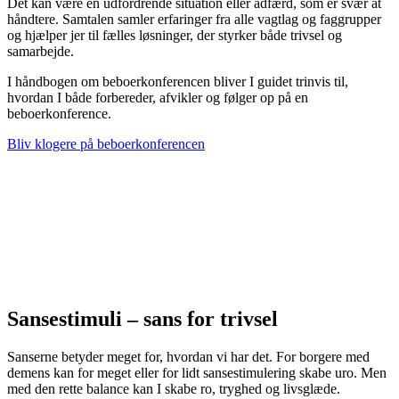
Det kan være en udfordrende situation eller adfærd, som er svær at
håndtere. Samtalen samler erfaringer fra alle vagtlag og faggrupper
og hjælper jer til fælles løsninger, der styrker både trivsel og
samarbejde.
I håndbogen om beboerkonferencen bliver I guidet trinvis til,
hvordan I både forbereder, afvikler og følger op på en
beboerkonference.
Bliv klogere på beboerkonferencen
Sansestimuli – sans for trivsel
Sanserne betyder meget for, hvordan vi har det. For borgere med
demens kan for meget eller for lidt sansestimulering skabe uro. Men
med den rette balance kan I skabe ro, tryghed og livsglæde.