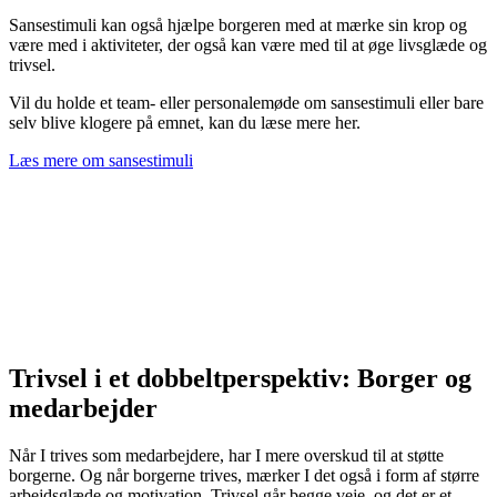
Sansestimuli kan også hjælpe borgeren med at mærke sin krop og
være med i aktiviteter, der også kan være med til at øge livsglæde og
trivsel.
Vil du holde et team- eller personalemøde om sansestimuli eller bare
selv blive klogere på emnet, kan du læse mere her.
Læs mere om sansestimuli
Trivsel i et dobbeltperspektiv: Borger og
medarbejder
Når I trives som medarbejdere, har I mere overskud til at støtte
borgerne. Og når borgerne trives, mærker I det også i form af større
arbejdsglæde og motivation. Trivsel går begge veje, og det er et