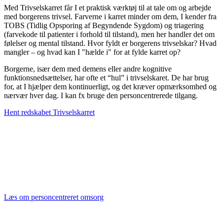
Med Trivselskarret får I et praktisk værktøj til at tale om og arbejde
med borgerens trivsel. Farverne i karret minder om dem, I kender fra
TOBS (Tidlig Opsporing af Begyndende Sygdom) og triagering
(farvekode til patienter i forhold til tilstand), men her handler det om
følelser og mental tilstand. Hvor fyldt er borgerens trivselskar? Hvad
mangler – og hvad kan I "hælde i" for at fylde karret op?
Borgerne, især dem med demens eller andre kognitive
funktionsnedsættelser, har ofte et “hul” i trivselskaret. De har brug
for, at I hjælper dem kontinuerligt, og det kræver opmærksomhed og
nærvær hver dag. I kan fx bruge den personcentrerede tilgang.
Hent redskabet Trivselskarret
Læs om personcentreret omsorg