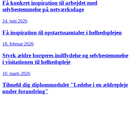
Få konkret inspiration til arbejdet med
selvbestemmelse på netværksdage
24. juni 2026
Få inspiration til opstartssamtaler i helhedsplejen
18. februar 2026
Styrk ældre borgeres indflydelse og selvbestemmelse
i visitationen til helhedspleje
10. marts 2026
Tilmeld dig diplommodulet "Ledelse i en ældrepleje
under forandring"