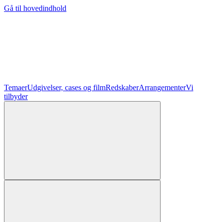
Gå til hovedindhold
Temaer
Udgivelser, cases og film
Redskaber
Arrangementer
Vi
tilbyder