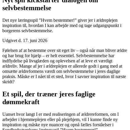
Nyt spil kickstarter dialogen om
selvbestemmelse
Det nye læringsspil ”Hvem bestemmer!” giver jer i ældreplejen
inspiration til, hvordan I kan arbejde med og tage udgangspunkt i
borgerens selvbestemmelse.
Udgivet d. 17. juni 2026
Følelsen af at bestemme over sit eget liv – også når man bliver ældre
og har brug for hjælp – er helt essentiel. Selvbestemmelse har
indflydelse på livsglæden og oplevelsen af at leve et værdigt
ældreliv. Mange af jer i ældreplejen er allerede godt i gang med at
omsætte ældreformens værdi om selvbestemmelse i jeres daglige
praksis. Måske er I nået til et sted, hvor I savner inspiration til næste
skridt?
Et spil, der træner jeres faglige
dømmekraft
Uanset hvor langt I er med realiseringen af ældrereformen, om I
arbejder i hjemmeplejen eller på plejehjem, vil I kunne finde ny
inspiration og måske nye nuancer og opnå fælles forståelser i
Sundhedsstyrelsens læringsspil ”Hvem bestemmer!”.