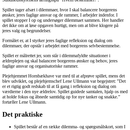
Spiller tager afsæt i dilemmaer, hvor I skal balancere borgerens
ønsker, jeres faglige ansvar og de rammer, I arbejder indenfor. I
spillet stopper I op og undersøger dilemmaet sammen. Her handler
det ikke om at løse opgaven hurtigt, men om at blive klogere på
jeres valg og begrundelser.
Formålet er, at I styrker jeres faglige refleksion og dialog om
dilemmaer, der opstår i arbejdet med borgerens selvbestemmelse.
Spillet er målrettet jer, som står i dilemmafyldte situationer i
ældreplejen og skal balancere borgerens ønsker og behov, jeres
faglige ansvar og organisatoriske rammer.
Plejehjemmet Hornbækhave var med til at afprøve spillet, mens det
blev udviklet, og plejehjemschef Lene Ullmann var begejstret: ”Det
er et rigtig godt redskab til at få gang i refleksion og dialog om
værdierne i den nye ældrelov. Spillet guidede samtalen, hjalp os med
at holde fokus og åbnede samtidig op for nye tanker og snakke.”
fortæller Lene Ullmann.
Det praktiske
Spillet består af en række dilemma- og spørgsmålskort, som I