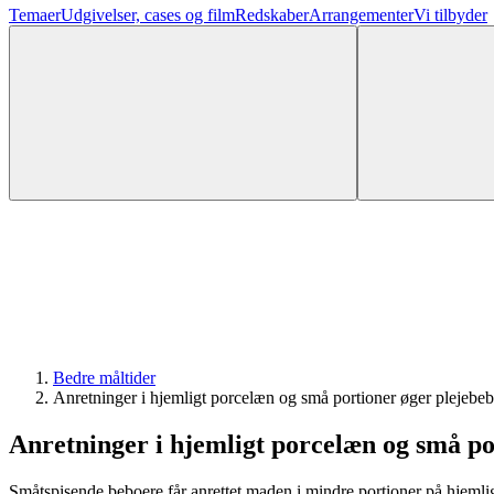
Temaer
Udgivelser, cases og film
Redskaber
Arrangementer
Vi tilbyder
Bedre måltider
Anretninger i hjemligt porcelæn og små portioner øger plejebeb
Anretninger i hjemligt porcelæn og små po
Småtspisende beboere får anrettet maden i mindre portioner på hjeml