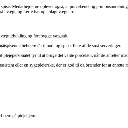
t spise. Medarbejderne oplever også, at porcelænet og portionsanretninge
 på i vægt, og færre har uplanlagt vægttab.
s vægtudvikling og forebygge vægttab.
tspisende beboere får tilbudt og spiser flere af de små serveringer.
 plejepersonalet tyr til at bruge det vante porcelæn, når de anretter ma
stent eller en sygeplejerske, der er god til og brænder for at anrette m
eboere på plejehjem.