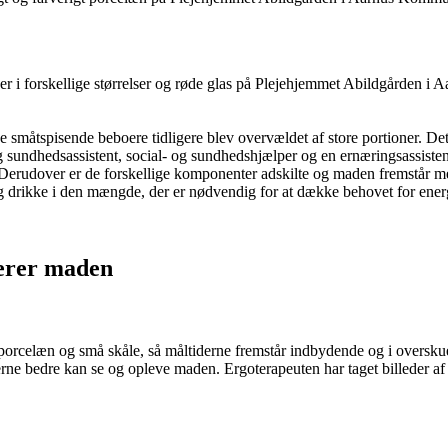
er i forskellige størrelser og røde glas på Plejehjemmet Abildgården i A
måtspisende beboere tidligere blev overvældet af store portioner. Det 
og sundhedsassistent, social- og sundhedshjælper og en ernæringsassiste
e. Derudover er de forskellige komponenter adskilte og maden fremstår 
 drikke i den mængde, der er nødvendig for at dække behovet for energi 
rverer maden
t porcelæn og små skåle, så måltiderne fremstår indbydende og i oversku
erne bedre kan se og opleve maden. Ergoterapeuten har taget billeder af