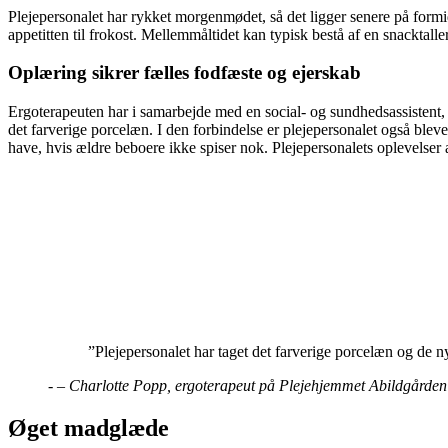
Plejepersonalet har rykket morgenmødet, så det ligger senere på formid
appetitten til frokost. Mellemmåltidet kan typisk bestå af en snacktall
Oplæring sikrer fælles fodfæste og ejerskab
Ergoterapeuten har i samarbejde med en social- og sundhedsassistent,
det farverige porcelæn. I den forbindelse er plejepersonalet også bleve
have, hvis ældre beboere ikke spiser nok. Plejepersonalets oplevelser a
”Plejepersonalet har taget det farverige porcelæn og de ny
-
– Charlotte Popp, ergoterapeut på Plejehjemmet Abildgården
Øget madglæde