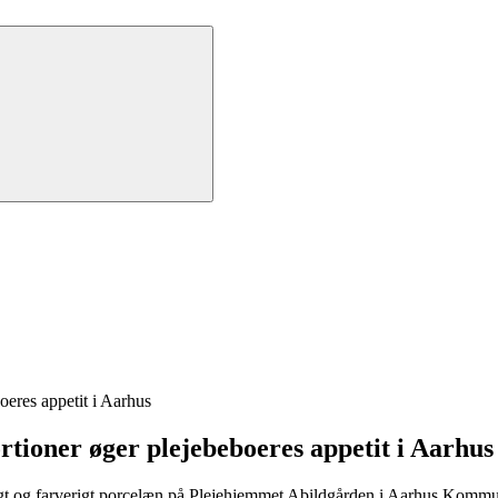
oeres appetit i Aarhus
rtioner øger plejebeboeres appetit i Aarhus
igt og farverigt porcelæn på Plejehjemmet Abildgården i Aarhus Kommu