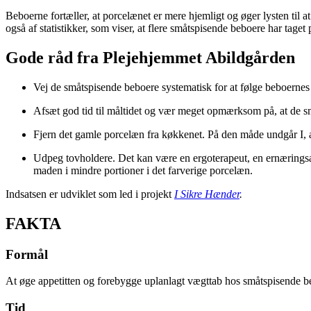
Beboerne fortæller, at porcelænet er mere hjemligt og øger lysten til a
også af statistikker, som viser, at flere småtspisende beboere har taget
Gode råd fra Plejehjemmet Abildgården
Vej de småtspisende beboere systematisk for at følge beboerne
Afsæt god tid til måltidet og vær meget opmærksom på, at de små
Fjern det gamle porcelæn fra køkkenet. På den måde undgår I, at
Udpeg tovholdere. Det kan være en ergoterapeut, en ernæringsassi
maden i mindre portioner i det farverige porcelæn.
Indsatsen er udviklet som led i projekt
I Sikre Hænder
.
FAKTA
Formål
At øge appetitten og forebygge uplanlagt vægttab hos småtspisende b
Tid