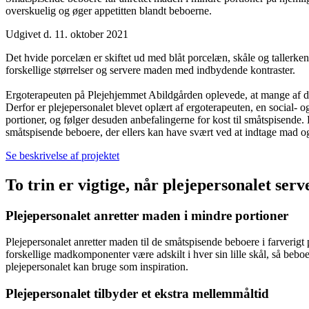
overskuelig og øger appetitten blandt beboerne.
Udgivet d. 11. oktober 2021
Det hvide porcelæn er skiftet ud med blåt porcelæn, skåle og tallerken
forskellige størrelser og servere maden med indbydende kontraster.
Ergoterapeuten på Plejehjemmet Abildgården oplevede, at mange af de s
Derfor er plejepersonalet blevet oplært af ergoterapeuten, en social- 
portioner, og følger desuden anbefalingerne for kost til småtspisend
småtspisende beboere, der ellers kan have svært ved at indtage mad og
Se beskrivelse af projektet
To trin er vigtige, når plejepersonalet se
Plejepersonalet anretter maden i mindre portioner
Plejepersonalet anretter maden til de småtspisende beboere i farverig
forskellige madkomponenter være adskilt i hver sin lille skål, så bebo
plejepersonalet kan bruge som inspiration.
Plejepersonalet tilbyder et ekstra mellemmåltid