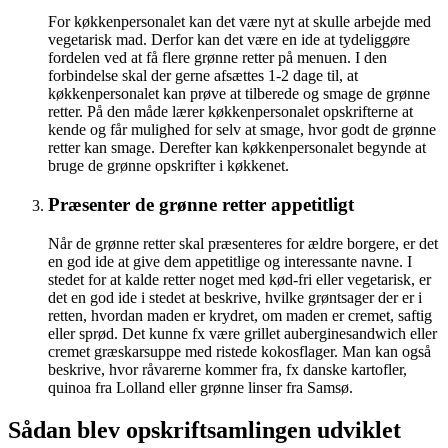
For køkkenpersonalet kan det være nyt at skulle arbejde med
vegetarisk mad. Derfor kan det være en ide at tydeliggøre
fordelen ved at få flere grønne retter på menuen. I den
forbindelse skal der gerne afsættes 1-2 dage til, at
køkkenpersonalet kan prøve at tilberede og smage de grønne
retter. På den måde lærer køkkenpersonalet opskrifterne at
kende og får mulighed for selv at smage, hvor godt de grønne
retter kan smage. Derefter kan køkkenpersonalet begynde at
bruge de grønne opskrifter i køkkenet.
Præsenter de grønne retter appetitligt
Når de grønne retter skal præsenteres for ældre borgere, er det
en god ide at give dem appetitlige og interessante navne. I
stedet for at kalde retter noget med kød-fri eller vegetarisk, er
det en god ide i stedet at beskrive, hvilke grøntsager der er i
retten, hvordan maden er krydret, om maden er cremet, saftig
eller sprød. Det kunne fx være grillet auberginesandwich eller
cremet græskarsuppe med ristede kokosflager. Man kan også
beskrive, hvor råvarerne kommer fra, fx danske kartofler,
quinoa fra Lolland eller grønne linser fra Samsø.
Sådan blev opskriftsamlingen udviklet