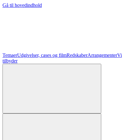
Gå til hovedindhold
Temaer
Udgivelser, cases og film
Redskaber
Arrangementer
Vi
tilbyder