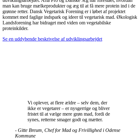
udviklingsarbejdet. Arla Pro og Danske Æg har foreslået, hvordan
man kan bruge mælkeprodukter og æg til at få mere protein ind i de
grønne retter. Dansk Vegetarisk Forening er i løbet af projektet
kommet med faglige indspark og ideer til vegetarisk mad. Økologisk
Landsforening har bidraget med viden om vegetabilske
proteinkilder.
Se en uddybende beskrivelse af udviklingsarbejdet
Vi oplever, at flere ældre – selv dem, der
ikke er vegetarer – er nysgerrige og bliver
fristet til at vælge mere grøn mad, fordi de
synes, retterne smager godt og mætter.
-
Gitte Breum, Chef for Mad og Frivillighed i Odense
Kommune