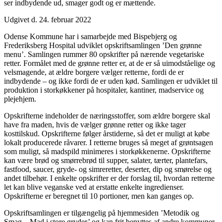
ser indbydende ud, smager godt og er mættende.
Udgivet d. 24. februar 2022
Odense Kommune har i samarbejde med Bispebjerg og
Frederiksberg Hospital udviklet opskriftsamlingen ’Den grønne
menu’. Samlingen rummer 80 opskrifter på nærende vegetariske
retter. Formålet med de grønne retter er, at de er så uimodståelige og
velsmagende, at ældre borgere vælger retterne, fordi de er
indbydende – og ikke fordi de er uden kød. Samlingen er udviklet til
produktion i storkøkkener på hospitaler, kantiner, madservice og
plejehjem.
Opskrifterne indeholder de næringsstoffer, som ældre borgere skal
have fra maden, hvis de vælger grønne retter og ikke tager
kosttilskud. Opskrifterne følger årstiderne, så det er muligt at købe
lokalt producerede råvarer. I retterne bruges så meget af grøntsagen
som muligt, så madspild minimeres i storkøkkenerne. Opskrifterne
kan være brød og smørrebrød til supper, salater, tærter, plantefars,
fastfood, saucer, gryde- og simreretter, deserter, dip og smørelse og
andet tilbehør. I enkelte opskrifter er der forslag til, hvordan retterne
let kan blive veganske ved at erstatte enkelte ingredienser.
Opskrifterne er beregnet til 10 portioner, men kan ganges op.
Opskriftsamlingen er tilgængelig på hjemmesiden ’Metodik og
Smag – Mad i store gryder’ og kan frit benyttes af andre kommuner.