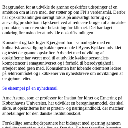
Baggrunden for at udvikle de grønne opskrifter udspringer af en
ambition om at lave mad, der støtter op om FN’s verdensmål. Derfor
har opskriftsamlingen særligt fokus på ansvarligt forbrug og
ansvarlig produktion i køkkenet ved at reducere brugen af animalske
produkter, som er en stor belastning for klimaet. Det har taget
omkring fire måneder at udvikle opskriftsamlingen.
Konsulent og kok Inger Kjærgaard har i samarbejde med en
kulinarisk ansvarlig og køkkenpersonale i Byens Køkken udviklet
og testet de grønne opskrifter. Arbejdet med udvikling af
opskrifterne har været med til at udvikle køkkenpersonalets
kompetencer i smagsuniverset og i forhold til bæredygtighed i
arbejdet med grøn mad. Konsulenten har løbende orienteret ledere
på ældreområdet og i køkkener via nyhedsbreve om udviklingen af
de grønne retter.
Se eksempel på en nyhedsmail
Arne Astrup, som er professor for Institut for Idræt og Ernæring på
Københavns Universitet, har udviklet en beregningsmodel, der skal
sikre, at opskrifterne har et protein- og næringsindhold, der matcher
anbefalinger for den danske institutionskost.
Forskellige samarbejdspartnere har bidraget med sparring gennem