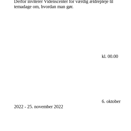
Derfor inviterer Videnscenter for værdig ældrepleje til
temadage om, hvordan man gør.
kl. 00.00
6. oktober
2022
-
25. november 2022