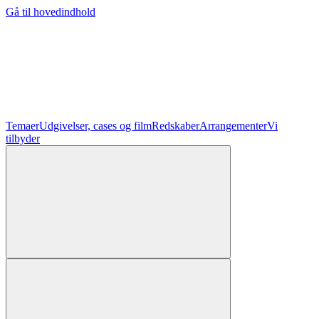
Gå til hovedindhold
Temaer
Udgivelser, cases og film
Redskaber
Arrangementer
Vi
tilbyder