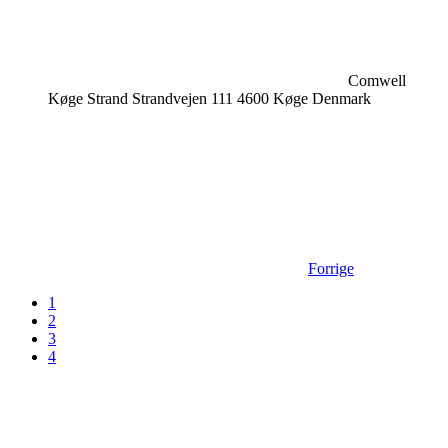
Comwell
Køge Strand Strandvejen 111 4600 Køge Denmark
Forrige
1
2
3
4