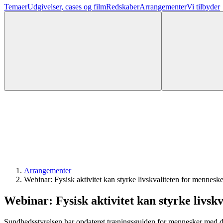
Temaer
Udgivelser, cases og film
Redskaber
Arrangementer
Vi tilbyder
Arrangementer
Webinar: Fysisk aktivitet kan styrke livskvaliteten for mennes
Webinar: Fysisk aktivitet kan styrke livs
Sundhedsstyrelsen har opdateret træningsguiden for mennesker med 