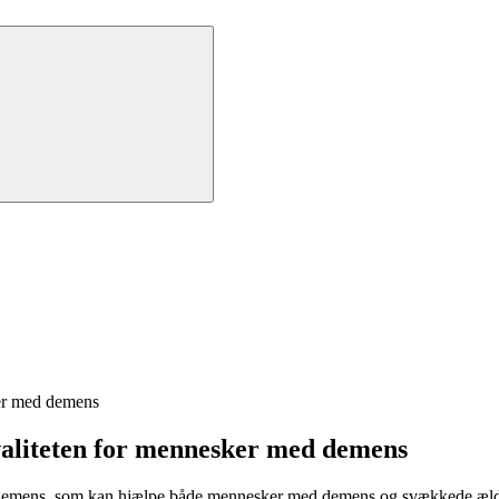
ker med demens
kvaliteten for mennesker med demens
demens, som kan hjælpe både mennesker med demens og svækkede ældre 