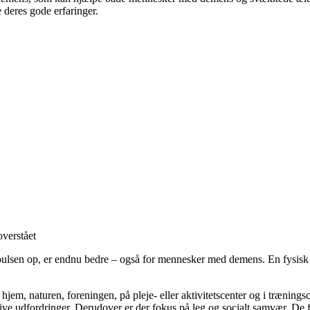
 deres gode erfaringer.
overstået
år pulsen op, er endnu bedre – også for mennesker med demens. En fysisk 
et hjem, naturen, foreningen, på pleje- eller aktivitetscenter og i trænin
ive udfordringer. Derudover er der fokus på leg og socialt samvær. De fles