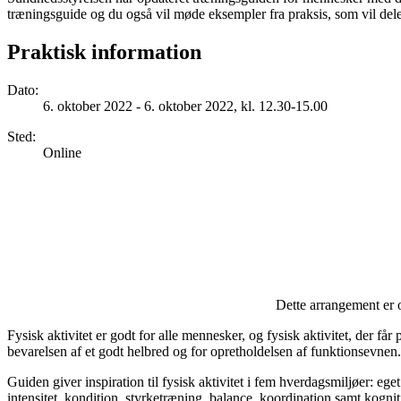
træningsguide og du også vil møde eksempler fra praksis, som vil dele
Praktisk information
Dato
:
6. oktober 2022 - 6. oktober 2022, kl. 12.30-15.00
Sted
:
Online
Dette arrangement er 
Fysisk aktivitet er godt for alle mennesker, og fysisk aktivitet, der f
bevarelsen af et godt helbred og for opretholdelsen af funktionsevnen.
Guiden giver inspiration til fysisk aktivitet i fem hverdagsmiljøer: eg
intensitet, kondition, styrketræning, balance, koordination samt kognit