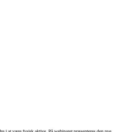
i at være fysisk aktive. På webinaret præsenteres den nye