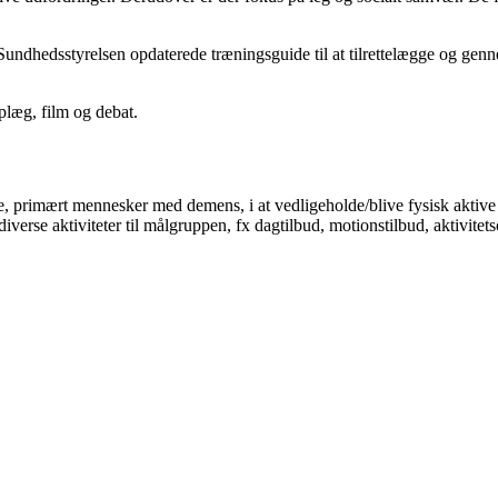
ge Sundhedsstyrelsen opdaterede træningsguide til at tilrettelægge og g
plæg, film og debat.
ldre, primært mennesker med demens, i at vedligeholde/blive fysisk akt
verse aktiviteter til målgruppen, fx dagtilbud, motionstilbud, aktivitets