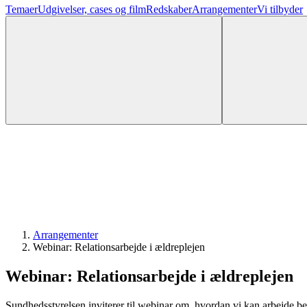
Temaer
Udgivelser, cases og film
Redskaber
Arrangementer
Vi tilbyder
Arrangementer
Webinar: Relationsarbejde i ældreplejen
Webinar: Relationsarbejde i ældreplejen
Sundhedsstyrelsen inviterer til webinar om, hvordan vi kan arbejde bev