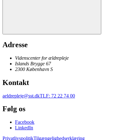
Adresse
Videnscenter for ældrepleje
Islands Brygge 67
2300
København
S
Kontakt
aeldrepleje@sst.dk
TLF
:
72 22 74 00
Følg os
Facebook
LinkedIn
Privatlivspolitik
Tilgængelighedserklæring