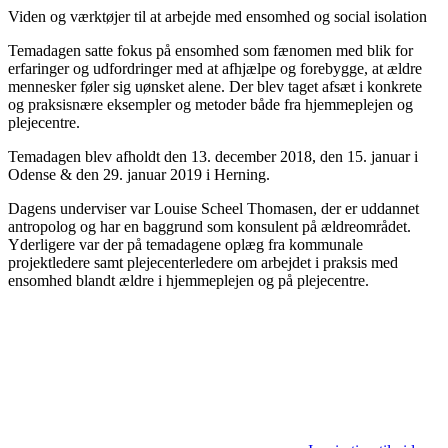
Viden og værktøjer til at arbejde med ensomhed og social isolation
Temadagen satte fokus på ensomhed som fænomen med blik for
erfaringer og udfordringer med at afhjælpe og forebygge, at ældre
mennesker føler sig uønsket alene. Der blev taget afsæt i konkrete
og praksisnære eksempler og metoder både fra hjemmeplejen og
plejecentre.
Temadagen blev afholdt den 13. december 2018, den 15. januar i
Odense & den 29. januar 2019 i Herning.
Dagens underviser var Louise Scheel Thomasen, der er uddannet
antropolog og har en baggrund som konsulent på ældreområdet.
Yderligere var der på temadagene oplæg fra kommunale
projektledere samt plejecenterledere om arbejdet i praksis med
ensomhed blandt ældre i hjemmeplejen og på plejecentre.