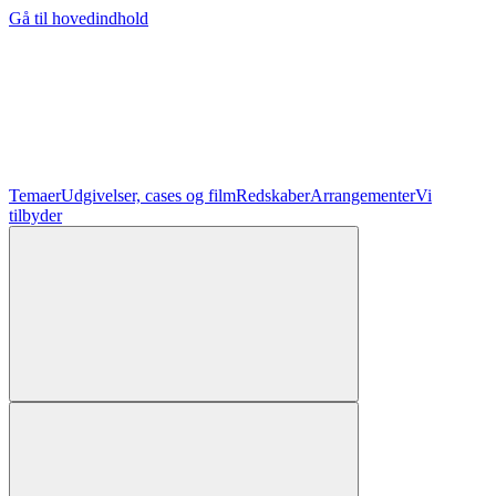
Gå til hovedindhold
Temaer
Udgivelser, cases og film
Redskaber
Arrangementer
Vi
tilbyder