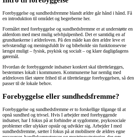
Intro til forebyggelse
Forebyggelse og sundhedsfremme blandt ældre går hånd i hånd. Få
en introduktion til området og begreberne her.
Formålet med forebyggelse og sundhedsfremme er at understøtte en
alderdom med mest mulig selvhjulpenhed. Det er samtidig en af
grundtankerne i ældreloven. På den måde kan den ældre leve et
selvstændigt og meningsfuldt liv og bibeholde sin funktionsevne
længst muligt – fysisk, psykisk og socialt – og klare dagligdagens
gøremål.
Hvordan de forebyggende indsatser konkret skal tilrettelægges,
bestemmes lokalt i kommunen. Kommunerne har nemlig med
ældreloven fået større frihed til at tilrettelægge forebyggelsen, så den
passer til de lokale behov.
Forebyggelse eller sundhedsfremme?
Forebyggelse og sundhedsfremme er to forskellige tilgange til at
opnå sundhed og trivsel. Hvis I arbejder med forebyggende
indsatser, har I fokus på at forhindre at sygdomme, psykosociale
problemer eller ulykker opstår og udvikler sig. Arbejder I med
sundhedsfremme, sætter I fokus på at mobilisere de ældres egne
ressourcer, handlekompetencer og mestringsstrategier, der gør