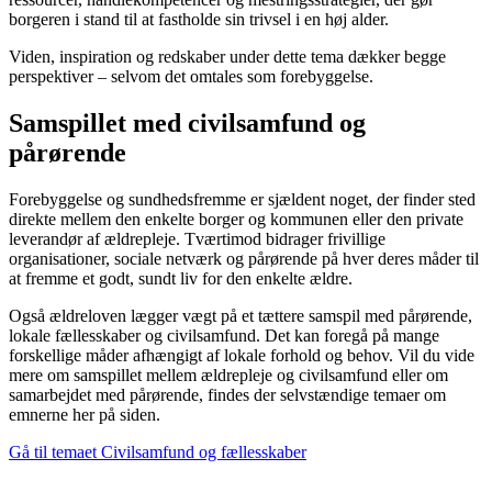
borgeren i stand til at fastholde sin trivsel i en høj alder.
Viden, inspiration og redskaber under dette tema dækker begge
perspektiver – selvom det omtales som forebyggelse.
Samspillet med civilsamfund og
pårørende
Forebyggelse og sundhedsfremme er sjældent noget, der finder sted
direkte mellem den enkelte borger og kommunen eller den private
leverandør af ældrepleje. Tværtimod bidrager frivillige
organisationer, sociale netværk og pårørende på hver deres måder til
at fremme et godt, sundt liv for den enkelte ældre.
Også ældreloven lægger vægt på et tættere samspil med pårørende,
lokale fællesskaber og civilsamfund. Det kan foregå på mange
forskellige måder afhængigt af lokale forhold og behov. Vil du vide
mere om samspillet mellem ældrepleje og civilsamfund eller om
samarbejdet med pårørende, findes der selvstændige temaer om
emnerne her på siden.
Gå til temaet Civilsamfund og fællesskaber