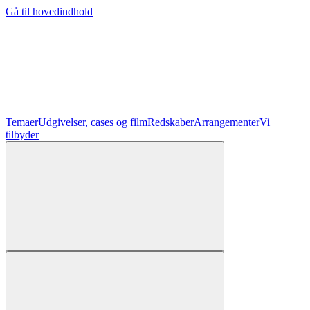
Gå til hovedindhold
Temaer
Udgivelser, cases og film
Redskaber
Arrangementer
Vi
tilbyder