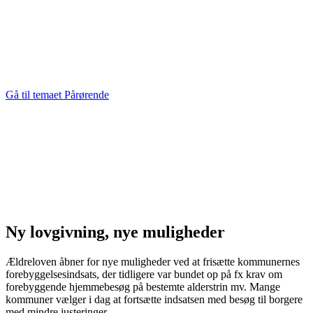
Gå til temaet Pårørende
Ny lovgivning, nye muligheder
Ældreloven åbner for nye muligheder ved at frisætte kommunernes
forebyggelsesindsats, der tidligere var bundet op på fx krav om
forebyggende hjemmebesøg på bestemte alderstrin mv. Mange
kommuner vælger i dag at fortsætte indsatsen med besøg til borgere
med mindre justeringer.