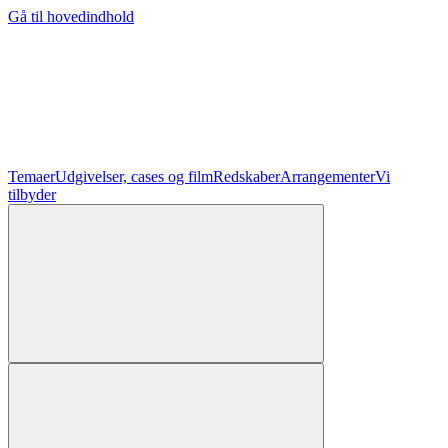
Gå til hovedindhold
Temaer
Udgivelser, cases og film
Redskaber
Arrangementer
Vi
tilbyder