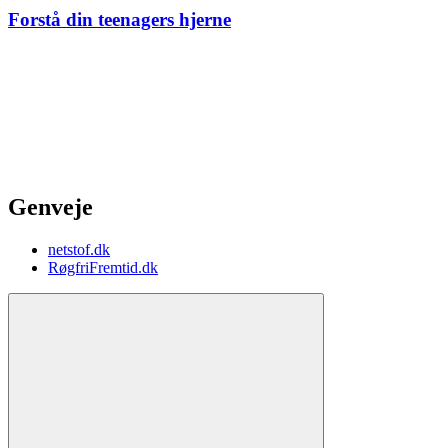
Forstå din teenagers hjerne
Genveje
netstof.dk
RøgfriFremtid.dk