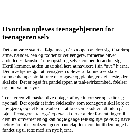
Hvordan opleves teenagehjernen for
teenageren selv
Det kan være svært at følge med, når kroppen ændrer sig. Overkrop,
arme, hænder, ben og fødder bliver længere, formerne bliver
anderledes, kønsbehåring opstår og selv stemmen forandrer sig.
Hertil kommer, at den unge skal lære at navigere i sin “nye” hjerne.
Den nye hjerne gør, at teenageren oplever at kunne overskue
sammenhænge, strukturere en opgave og planlægge det næste, der
skal ske. Det er også fra pandelappen at tankevirksomhed, følelser
og motivation styres.
Teenageren vil måske blive optaget af nye interesser og sætte sig
nye mål. Der opstår et indre følelsesliv, som teenageren skal lære at
navigere i, og det kan resultere i, at følelserne sidder lidt uden på
tøjet. Teenageren vil også opleve, at der er andre forventninger til
dem fra omverdenen og kan nogle gange føle sig hjælpeløs og have
behov for, at en voksen agerer pandelap for dem, indtil den unge har
fundet sig til rette med sin nye hjerne.