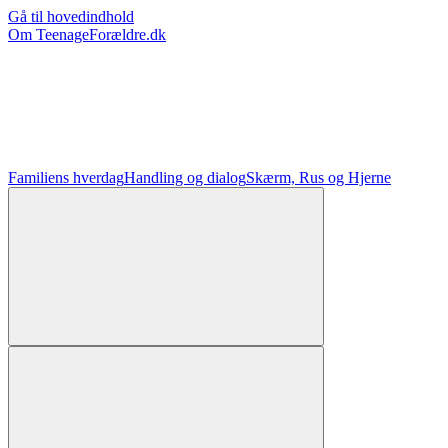
Gå til hovedindhold
Om TeenageForældre.dk
Familiens hverdag
Handling og dialog
Skærm, Rus og Hjerne