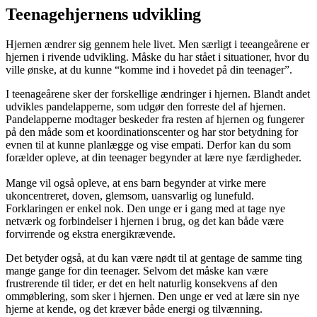
Teenagehjernens udvikling
Hjernen ændrer sig gennem hele livet. Men særligt i teeangeårene er
hjernen i rivende udvikling. Måske du har stået i situationer, hvor du
ville ønske, at du kunne “komme ind i hovedet på din teenager”.
I teenageårene sker der forskellige ændringer i hjernen. Blandt andet
udvikles pandelapperne, som udgør den forreste del af hjernen.
Pandelapperne modtager beskeder fra resten af hjernen og fungerer
på den måde som et koordinationscenter og har stor betydning for
evnen til at kunne planlægge og vise empati. Derfor kan du som
forælder opleve, at din teenager begynder at lære nye færdigheder.
Mange vil også opleve, at ens barn begynder at virke mere
ukoncentreret, doven, glemsom, uansvarlig og lunefuld.
Forklaringen er enkel nok. Den unge er i gang med at tage nye
netværk og forbindelser i hjernen i brug, og det kan både være
forvirrende og ekstra energikrævende.
Det betyder også, at du kan være nødt til at gentage de samme ting
mange gange for din teenager. Selvom det måske kan være
frustrerende til tider, er det en helt naturlig konsekvens af den
ommøblering, som sker i hjernen. Den unge er ved at lære sin nye
hjerne at kende, og det kræver både energi og tilvænning.