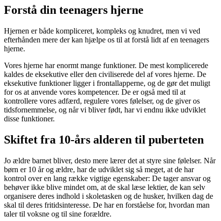
Forstå din teenagers hjerne
Hjernen er både kompliceret, kompleks og knudret, men vi ved
efterhånden mere der kan hjælpe os til at forstå lidt af en teenagers
hjerne.
Vores hjerne har enormt mange funktioner. De mest komplicerede
kaldes de eksekutive eller den civiliserede del af vores hjerne. De
eksekutive funktioner ligger i frontallapperne, og de gør det muligt
for os at anvende vores kompetencer. De er også med til at
kontrollere vores adfærd, regulere vores følelser, og de giver os
tidsfornemmelse, og når vi bliver født, har vi endnu ikke udviklet
disse funktioner.
Skiftet fra 10-års alderen til puberteten
Jo ældre barnet bliver, desto mere lærer det at styre sine følelser. Når
børn er 10 år og ældre, har de udviklet sig så meget, at de har
kontrol over en lang række vigtige egenskaber: De tager ansvar og
behøver ikke blive mindet om, at de skal læse lektier, de kan selv
organisere deres indhold i skoletasken og de husker, hvilken dag de
skal til deres fritidsinteresse. De har en forståelse for, hvordan man
taler til voksne og til sine forældre.