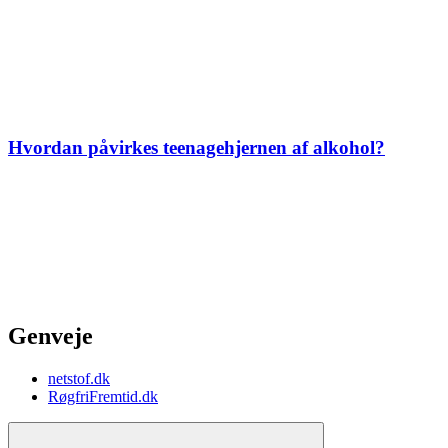
Hvordan påvirkes teenagehjernen af alkohol?
Genveje
netstof.dk
RøgfriFremtid.dk