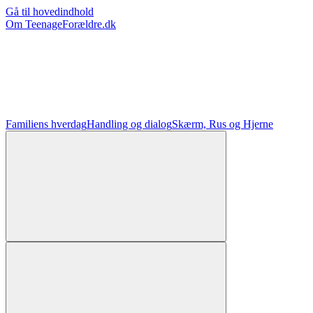
Gå til hovedindhold
Om TeenageForældre.dk
Familiens hverdag
Handling og dialog
Skærm, Rus og Hjerne