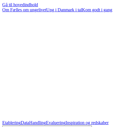
Gå til hovedindhold
Om Fælles om ungelivet
Ung i Danmark i tal
Kom godt i gang
Etablering
Data
Handling
Evaluering
Inspiration og redskaber