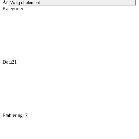
År
Vælg et element
Kategorier
Data
21
Etablering
17