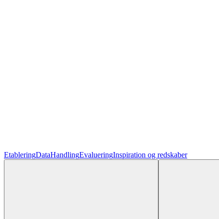
Etablering
Data
Handling
Evaluering
Inspiration og redskaber