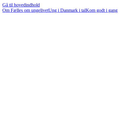
Gå til hovedindhold
Om Fælles om ungelivet
Ung i Danmark i tal
Kom godt i gang