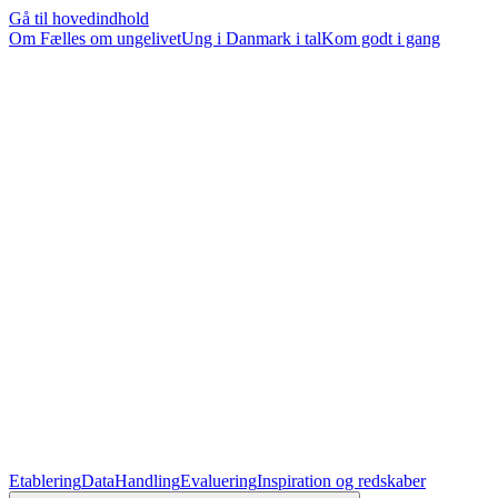
Gå til hovedindhold
Om Fælles om ungelivet
Ung i Danmark i tal
Kom godt i gang
Etablering
Data
Handling
Evaluering
Inspiration og redskaber