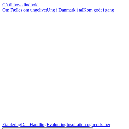
Gå til hovedindhold
Om Fælles om ungelivet
Ung i Danmark i tal
Kom godt i gang
Etablering
Data
Handling
Evaluering
Inspiration og redskaber