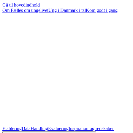
Gå til hovedindhold
Om Fælles om ungelivet
Ung i Danmark i tal
Kom godt i gang
Etablering
Data
Handling
Evaluering
Inspiration og redskaber