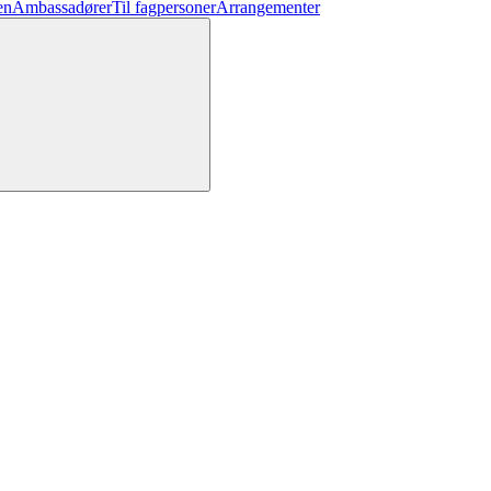
en
Ambassadører
Til fagpersoner
Arrangementer