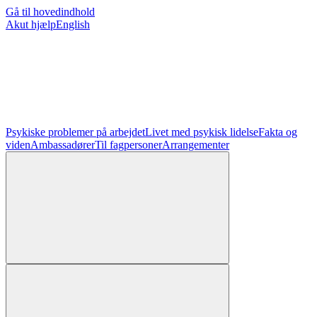
Gå til hovedindhold
Akut hjælp
English
Psykiske problemer på arbejdet
Livet med psykisk lidelse
Fakta og
viden
Ambassadører
Til fagpersoner
Arrangementer