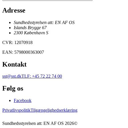
Adresse
Sundhedsstyrelsen att: EN AF OS
Islands Brygge 67
2300
København
S
CVR
:
12070918
EAN
:
5798000363007
Kontakt
sst@sst.dk
TLF
:
+45 72 22 74 00
Følg os
Facebook
Privatlivspolitik
Tilgængelighedserklæring
Sundhedsstyrelsen att: EN AF OS
2026
©