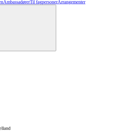
en
Ambassadører
Til fagpersoner
Arrangementer
ælland