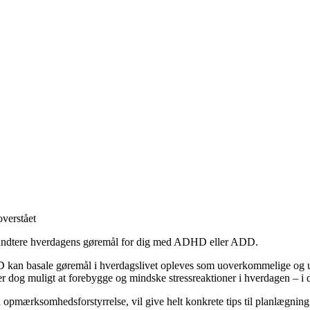
overstået
t håndtere hverdagens gøremål for dig med ADHD eller ADD.
n basale gøremål i hverdagslivet opleves som uoverkommelige og udlø
dog muligt at forebygge og mindske stressreaktioner i hverdagen – i d
pmærksomhedsforstyrrelse, vil give helt konkrete tips til planlægnin