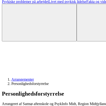
Psykiske problemer på arbejdet
Livet med psykisk lidelse
Fakta og vid
Arrangementer
Personlighedsforstyrrelse
Personlighedsforstyrrelse
Arrangeret af Samsø aftenskole og PsykInfo Midt, Region Midtjylland