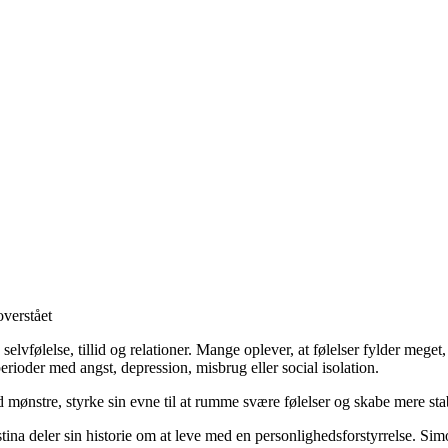
overstået
vfølelse, tillid og relationer. Mange oplever, at følelser fylder meget, a
ioder med angst, depression, misbrug eller social isolation.
ønstre, styrke sin evne til at rumme svære følelser og skabe mere stab
tina deler sin historie om at leve med en personlighedsforstyrrelse. Sim