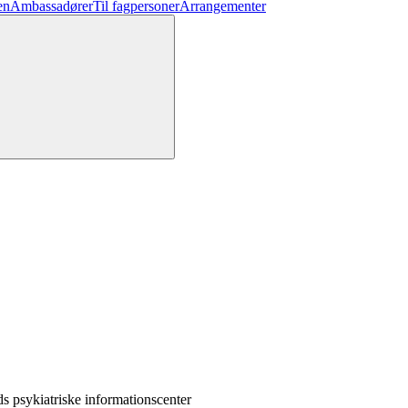
en
Ambassadører
Til fagpersoner
Arrangementer
s psykiatriske informationscenter