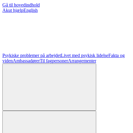
Gå til hovedindhold
Akut hjælp
English
Psykiske problemer på arbejdet
Livet med psykisk lidelse
Fakta og
viden
Ambassadører
Til fagpersoner
Arrangementer