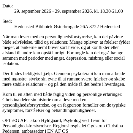
Dato
:
29. september 2026 - 29. september 2026, kl. 18.30-21.00
Sted
:
Hedensted Bibliotek Østerbrogade 26A 8722 Hedensted
Når man lever med en personlighedsforstyrrelse, kan det påvirke
både selvfølelse, tillid og relationer. Mange oplever, at følelser fylder
meget, at tankerne nemt bliver sort-hvide, og at konflikter eller
afstand til andre kan opstå hurtigt. For nogle kan det også hænge
sammen med perioder med angst, depression, misbrug eller social
isolation.
Der findes heldigvis hjælp. Gennem psykoterapi kan man arbejde
med mønstre, styrke sin evne til at rumme svære følelser og skabe
mere stabile relationer – og på den måde få det bedre i hverdagen.
Kom til en aften med både faglig viden og personlige erfaringer:
Christina deler sin historie om at leve med en
personlighedsforstyrrelse, og en fagperson fortæller om de typiske
symptomer, forståelser og behandlingsmuligheder.
OPLÆG AF: Jakob Hyldgaard, Psykolog ved Team for
Personlighedsforstyrrelser, Regionshospitalet Gødstrup Christina
Pedersen, ambassadør i EN AF OS