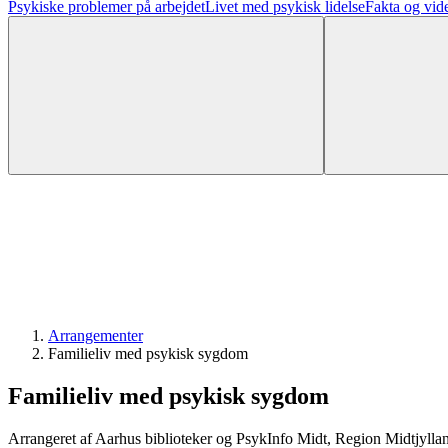
Psykiske problemer på arbejdet
Livet med psykisk lidelse
Fakta og vid
Arrangementer
Familieliv med psykisk sygdom
Familieliv med psykisk sygdom
Arrangeret af Aarhus biblioteker og PsykInfo Midt, Region Midtjyllan