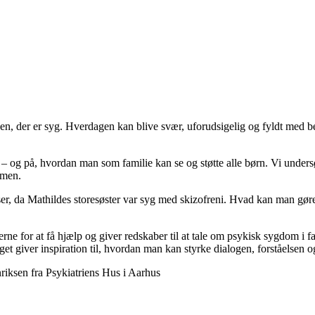
n, der er syg. Hverdagen kan blive svær, uforudsigelig og fyldt med be
 og på, hvordan man som familie kan se og støtte alle børn. Vi undersøg
mmen.
er, da Mathildes storesøster var syg med skizofreni. Hvad kan man gør
ne for at få hjælp og giver redskaber til at tale om psykisk sygdom i 
et giver inspiration til, hvordan man kan styrke dialogen, forståelsen og
ksen fra Psykiatriens Hus i Aarhus