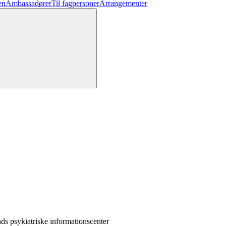
en
Ambassadører
Til fagpersoner
Arrangementer
ds psykiatriske informationscenter