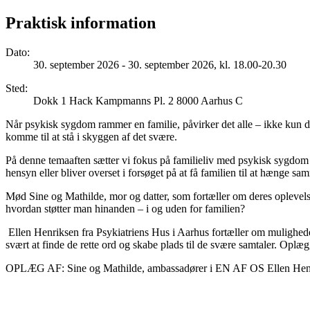
Praktisk information
Dato
:
30. september 2026 - 30. september 2026, kl. 18.00-20.30
Sted
:
Dokk 1 Hack Kampmanns Pl. 2 8000 Aarhus C
Når psykisk sygdom rammer en familie, påvirker det alle – ikke kun de
komme til at stå i skyggen af det svære.
På denne temaaften sætter vi fokus på familieliv med psykisk sygdom –
hensyn eller bliver overset i forsøget på at få familien til at hænge sa
Mød Sine og Mathilde, mor og datter, som fortæller om deres oplevels
hvordan støtter man hinanden – i og uden for familien?
Ellen Henriksen fra Psykiatriens Hus i Aarhus fortæller om muligheder
svært at finde de rette ord og skabe plads til de svære samtaler. Oplægg
OPLÆG AF: Sine og Mathilde, ambassadører i EN AF OS Ellen Henri