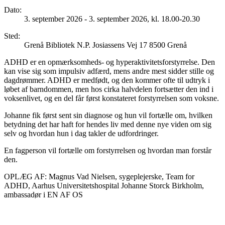
Dato
:
3. september 2026 - 3. september 2026, kl. 18.00-20.30
Sted
:
Grenå Bibliotek N.P. Josiassens Vej 17 8500 Grenå
ADHD er en opmærksomheds- og hyperaktivitetsforstyrrelse. Den
kan vise sig som impulsiv adfærd, mens andre mest sidder stille og
dagdrømmer. ADHD er medfødt, og den kommer ofte til udtryk i
løbet af barndommen, men hos cirka halvdelen fortsætter den ind i
voksenlivet, og en del får først konstateret forstyrrelsen som voksne.
Johanne fik først sent sin diagnose og hun vil fortælle om, hvilken
betydning det har haft for hendes liv med denne nye viden om sig
selv og hvordan hun i dag takler de udfordringer.
En fagperson vil fortælle om forstyrrelsen og hvordan man forstår
den.
OPLÆG AF: Magnus Vad Nielsen, sygeplejerske, Team for
ADHD, Aarhus Universitetshospital Johanne Storck Birkholm,
ambassadør i EN AF OS