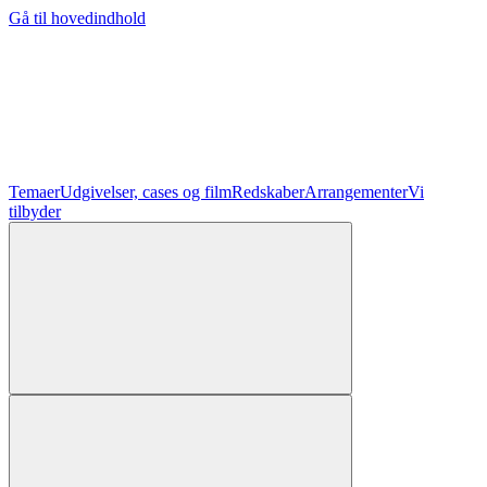
Gå til hovedindhold
Temaer
Udgivelser, cases og film
Redskaber
Arrangementer
Vi
tilbyder