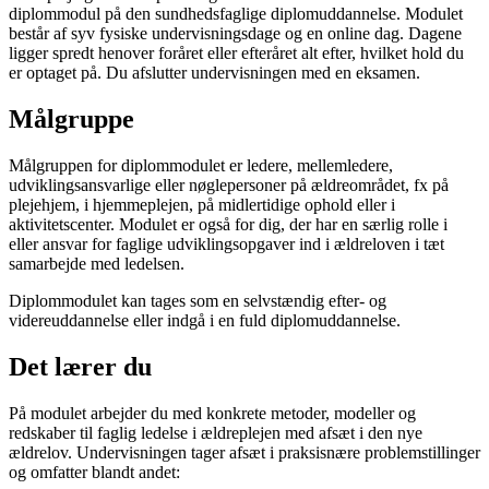
diplommodul på den sundhedsfaglige diplomuddannelse. Modulet
består af syv fysiske undervisningsdage og en online dag. Dagene
ligger spredt henover foråret eller efteråret alt efter, hvilket hold du
er optaget på. Du afslutter undervisningen med en eksamen.
Målgruppe
Målgruppen for diplommodulet er ledere, mellemledere,
udviklingsansvarlige eller nøglepersoner på ældreområdet, fx på
plejehjem, i hjemmeplejen, på midlertidige ophold eller i
aktivitetscenter. Modulet er også for dig, der har en særlig rolle i
eller ansvar for faglige udviklingsopgaver ind i ældreloven i tæt
samarbejde med ledelsen.
Diplommodulet kan tages som en selvstændig efter- og
videreuddannelse eller indgå i en fuld diplomuddannelse.
Det lærer du
På modulet arbejder du med konkrete metoder, modeller og
redskaber til faglig ledelse i ældreplejen med afsæt i den nye
ældrelov. Undervisningen tager afsæt i praksisnære problemstillinger
og omfatter blandt andet: