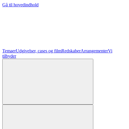
Gå til hovedindhold
Temaer
Udgivelser, cases og film
Redskaber
Arrangementer
Vi
tilbyder