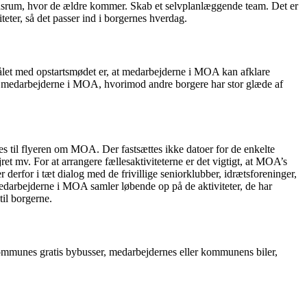
holdsrum, hvor de ældre kommer. Skab et selvplanlæggende team. Det er
ter, så det passer ind i borgernes hverdag.
målet med opstartsmødet er, at medarbejderne i MOA kan afklare
ra medarbejderne i MOA, hvorimod andre borgere har stor glæde af
es til flyeren om MOA. Der fastsættes ikke datoer for de enkelte
jret mv. For at arrangere fællesaktiviteterne er det vigtigt, at MOA’s
for i tæt dialog med de frivillige seniorklubber, idrætsforeninger,
edarbejderne i MOA samler løbende op på de aktiviteter, de har
til borgerne.
ommunes gratis bybusser, medarbejdernes eller kommunens biler,