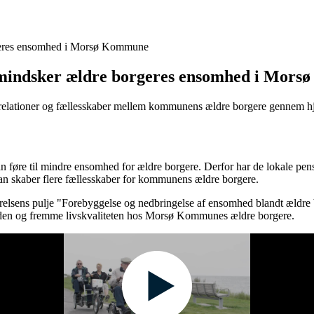
rgeres ensomhed i Morsø Kommune
m mindsker ældre borgeres ensomhed i Mor
elationer og fællesskaber mellem kommunens ældre borgere gennem hjem
n føre til mindre ensomhed for ældre borgere. Derfor har de lokale pen
n skaber flere fællesskaber for kommunens ældre borgere.
elsens pulje "Forebyggelse og nedbringelse af ensomhed blandt ældre bo
den og fremme livskvaliteten hos Morsø Kommunes ældre borgere.