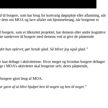
il borgere, som har brug for kortvarig døgnpleje eller aflastning, når
ælle dem om MOA og lave aftaler om hjemmebesøg, når borgerne er
orgere, som er tilknyttet projektet, har demens eller andre kognitive
aste samlevere til borgere med demens ved at give de pårørende
 det hun oplever, gør hende glad. Så bliver jeg også glad.”
ne kan deltage i aktiviteterne. Hvor meget og hvordan borgere deltager
e i MOA’s aktiviteter skal borgerne selv, deres pårørende,
0 borgere gjort brug af MOA.
gavn af at blive hjulpet hen til nogen og hen til noget.”