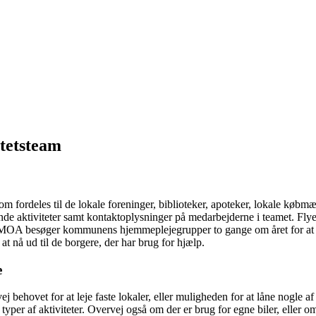
tetsteam
m fordeles til de lokale foreninger, biblioteker, apoteker, lokale køb
iviteter samt kontaktoplysninger på medarbejderne i teamet. Flyeren 
rne i MOA besøger kommunens hjemmeplejegrupper to gange om året for
at nå ud til de borgere, der har brug for hjælp.
e
ej behovet for at leje faste lokaler, eller muligheden for at låne nogle 
e typer af aktiviteter. Overvej også om der er brug for egne biler, eller