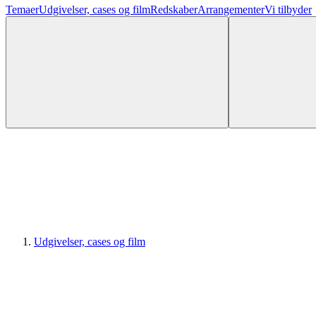
Temaer
Udgivelser, cases og film
Redskaber
Arrangementer
Vi tilbyder
Udgivelser, cases og film