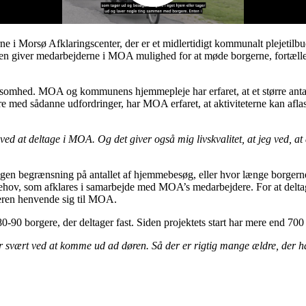
i Morsø Afklaringscenter, der er et midlertidigt kommunalt plejetilbud t
viteten giver medarbejderne i MOA mulighed for at møde borgerne, fort
omhed. MOA og kommunens hjemmepleje har erfaret, at et større antal b
re med sådanne udfordringer, har MOA erfaret, at aktiviteterne kan afl
 ved at deltage i MOA. Og det giver også mig livskvalitet, at jeg ved, at
r ingen begrænsning på antallet af hjemmebesøg, eller hvor længe borger
 behov, som afklares i samarbejde med MOA’s medarbejdere. For at deltag
geren henvende sig til MOA.
90 borgere, der deltager fast. Siden projektets start har mere end 70
svært ved at komme ud ad døren. Så der er rigtig mange ældre, der har 