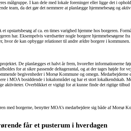
 jeres målgruppe. I kan dele med lokale foreninger eller ligge det i op
nde team, da det gør det nemmere at planlægge hjemmebesøg og aktivite
OA et opstartsbesøg af ca. en times varighed hjemme hos borgeren. For
 borgeren har. Eksempelvis værdsætter nogle borgere hjemmebesøgene f
nger, hvor de kan opbygge relationer til andre ældre borgere i kommunen.
projektet. De planlægges et halvt år frem, hvorefter informationerne føj
afholdes for at sikre passende deltagerantal, og at der tages højde for ve
kommende begivenheder i Morsø Kommune og omegn. Medarbejderne er der
dere i MOA bosiddende i lokalområdet og har et stort lokalkendskab. M
 aktiviteter. Overblikket er vigtigt for at kunne finde det rigtige tilbud 
aturen med borgerne, benytter MOA’s medarbejdere sig både af Morsø K
ørende får et pusterum i hverdagen