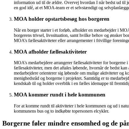
information ud til de ældre. Overvej hvordan I når bedst ud til
en god idé, at et MOA-team er et selvstændigt og selvplanlægge
MOA holder opstartsbesøg hos borgeren
Når en borger starter i et forløb, afholder en medarbejder i M
borgerens trivsel, livssituation, samt hvilke behov og ønsker
MOA’s fællesaktiviteter eller arrangementer i frivillige foreni
MOA afholder fællesaktiviteter
MOA’s medarbejdere arrangerer fællesaktiviteter for borgerne i 
fællesaktiviteter, men det aftales løbende, hvornår de bedst kan 
medarbejdere orienterer sig løbende om mulige aktiviteter og 
menighedsråd og borgerne i projektet. Samtidig er to medarbej
kendskab til og holder overblik i en fælles idemappe til fremtidige
MOA kommer rundt i hele kommunen
For at komme rundt til aktiviteter i hele kommunen og ud i n
kommunens bus og to indkøbte topersoners elcykler.
Borgerne føler mindre ensomhed og de pår