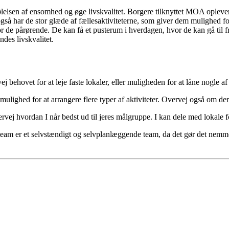
elsen af ensomhed og øge livskvalitet. Borgere tilknyttet MOA oplever
gså har de stor glæde af fællesaktiviteterne, som giver dem mulighed fo
or de pårørende. De kan få et pusterum i hverdagen, hvor de kan gå til fr
es livskvalitet.
j behovet for at leje faste lokaler, eller muligheden for at låne nogle a
mulighed for at arrangere flere typer af aktiviteter. Overvej også om de
ervej hvordan I når bedst ud til jeres målgruppe. I kan dele med lokale
am er et selvstændigt og selvplanlæggende team, da det gør det nemmer