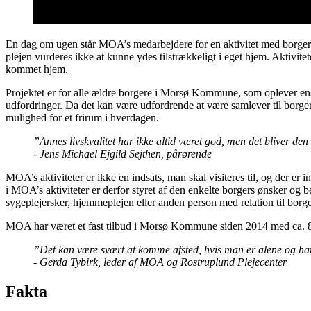
En dag om ugen står MOA’s medarbejdere for en aktivitet med borgerne 
plejen vurderes ikke at kunne ydes tilstrækkeligt i eget hjem. Akti
kommet hjem.
Projektet er for alle ældre borgere i Morsø Kommune, som oplever ens
udfordringer. Da det kan være udfordrende at være samlever til borge
mulighed for et frirum i hverdagen.
”Annes livskvalitet har ikke altid været god, men det bliver den
- Jens Michael Ejgild Sejthen, pårørende
MOA’s aktiviteter er ikke en indsats, man skal visiteres til, og der e
i MOA’s aktiviteter er derfor styret af den enkelte borgers ønsker og
sygeplejersker, hjemmeplejen eller anden person med relation til bor
MOA har været et fast tilbud i Morsø Kommune siden 2014 med ca. 80-
”Det kan være svært at komme afsted, hvis man er alene og har 
- Gerda Tybirk, leder af MOA og Rostruplund Plejecenter
Fakta