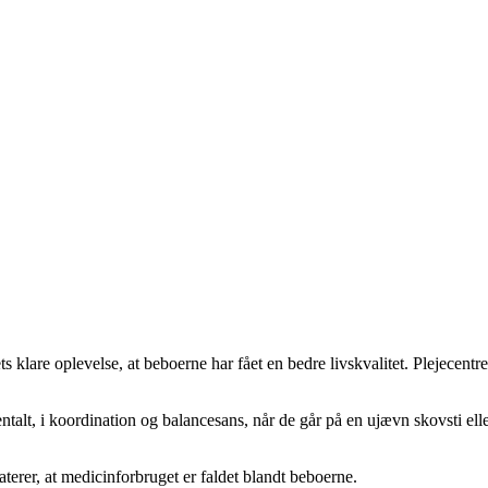
lets klare oplevelse, at beboerne har fået en bedre livskvalitet. Plejec
ntalt, i koordination og balancesans, når de går på en ujævn skovsti eller
terer, at medicinforbruget er faldet blandt beboerne.