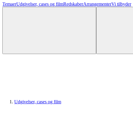
Temaer
Udgivelser, cases og film
Redskaber
Arrangementer
Vi tilbyder
Udgivelser, cases og film