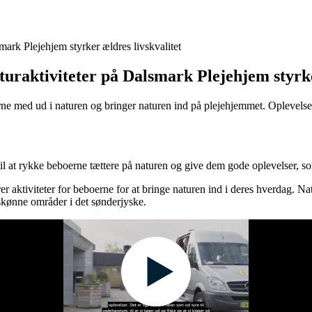
mark Plejehjem styrker ældres livskvalitet
turaktiviteter på Dalsmark Plejehjem styrke
ed ud i naturen og bringer naturen ind på plejehjemmet. Oplevelser i
 at rykke beboerne tættere på naturen og give dem gode oplevelser, som b
r aktiviteter for beboerne for at bringe naturen ind i deres hverdag. Na
rskønne områder i det sønderjyske.