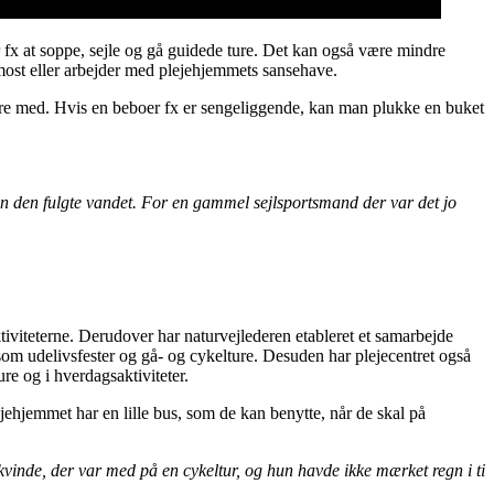
 fx at soppe, sejle og gå guidede ture. Det kan også være mindre
emost eller arbejder med plejehjemmets sansehave.
 være med. Hvis en beboer fx er sengeliggende, kan man plukke en buket
dan den fulgte vandet. For en gammel sejlsportsmand der var det jo
iviteterne. Derudover har naturvejlederen etableret et samarbejde
 som udelivsfester og gå- og cykelture. Desuden har plejecentret også
ure og i hverdagsaktiviteter.
ejehjemmet har en lille bus, som de kan benytte, når de skal på
nde, der var med på en cykeltur, og hun havde ikke mærket regn i ti