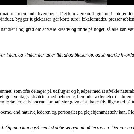
r naturen mere ind i hverdagen. Det kan være udflugter ud i naturen for
 vinduet, bygger fuglekasser, går korte ture i lokalområdet, presser æbl
et handler i høj grad om at være kreativ og finde på noget, så alle kan
 var i den, og vinden der tager lidt af og blæser op, og så mærke hvor
mmet, som ofte deltager på udflugter og hjælper med at afvikle naturakt
skellige hverdagsaktiviteter med beboerne, herunder aktiviteter i naturen
en fortæller, at beboerne har haft stor gavn af at have frivillige med på t
beboerne, end naturvejlederen og personalet på plejehjemmet selv kan. Pl
. Og man kan også nemt skubbe sengen ud på terrassen. Der var en kvi