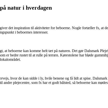
på natur i hverdagen
iver det inspiration til aktiviteter for beboerne. Nogle fortæller fx, at de
angspunkt i beboernes interesser.
tigt, at beboerne kan komme helt tæt på naturen. Det gør Dalsmark Plej
, som er bedre rustet til at rulle på terræn. Kørestolene har bløde gummi
 lokalområdet.
vejs, hvor de kan sidde i ly, hvile benene og få lidt at spise. Dalsmark
 til andre plejecentre, som fx har et godt bålsted, så beboerne kan mødes 