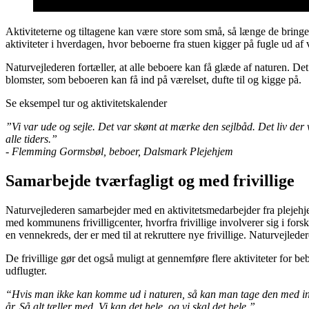
Aktiviteterne og tiltagene kan være store som små, så længe de bringe
aktiviteter i hverdagen, hvor beboerne fra stuen kigger på fugle ud af
Naturvejlederen fortæller, at alle beboere kan få glæde af naturen. D
blomster, som beboeren kan få ind på værelset, dufte til og kigge på.
Se eksempel tur og aktivitetskalender
”Vi var ude og sejle. Det var skønt at mærke den sejlbåd. Det liv der
alle tiders.”
- Flemming Gormsbøl, beboer, Dalsmark Plejehjem
Samarbejde tværfagligt og med frivillige
Naturvejlederen samarbejder med en aktivitetsmedarbejder fra plejehje
med kommunens frivilligcenter, hvorfra frivillige involverer sig i for
en vennekreds, der er med til at rekruttere nye frivillige. Naturvejleder
De frivillige gør det også muligt at gennemføre flere aktiviteter for 
udflugter.
“Hvis man ikke kan komme ud i naturen, så kan man tage den med ind
år. Så alt tæller med. Vi kan det hele, og vi skal det hele.”