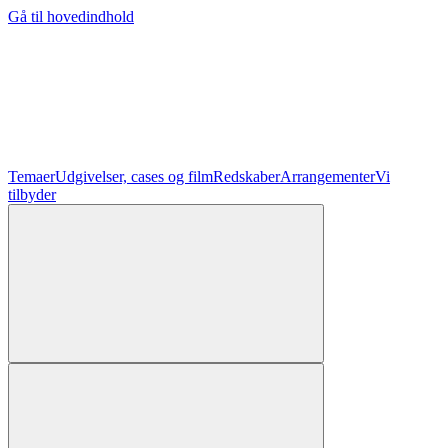
Gå til hovedindhold
Temaer
Udgivelser, cases og film
Redskaber
Arrangementer
Vi
tilbyder