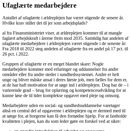
Ufaglærte medarbejdere
Antallet af ufaglærte i ældreplejen har været stigende de senere år.
Hvilke krav stiller det til jer som arbejdsplads?
al fra Finansministeriet viser, at ældreplejen kommer til at mangle
faglært arbejdskraft i årerne frem mod 2035. Samtidig har andelen af
ufaglærte medarbejdere i ældreplejen været stigende i de seneste år:
Fra 2018 til 2022 steg andelen af ufaglærte fra en andel på 17 pct. til
26 pct. i 2022.
Gruppen af ufaglærte er en meget blandet skare: Nogle
medarbejdere kommer med erfaringer og uddannelser fra andre
områder eller fra andre steder i sundhedssystemet. Andre er helt
unge og bliver måske ansat i deres første job, men fælles for dem er,
at de har haft motivation for at søge ind i ældreplejen. Dog har de – i
varierende grad – brug for oplæring og kompetenceudvikling for at
kunne løse de til tider komplekse opgaver med pleje og omsorg.
Medarbejdere uden en social- og sundhedsuddannelse varetager
altså en central del af opgaverne i ældreplejen og er dermed med til
at sørge for, at borgerne kan få den fornødne hjælp. For at fastholde
kvaliteten i plejen, kan du som leder gøre en forskel ved at sikre: