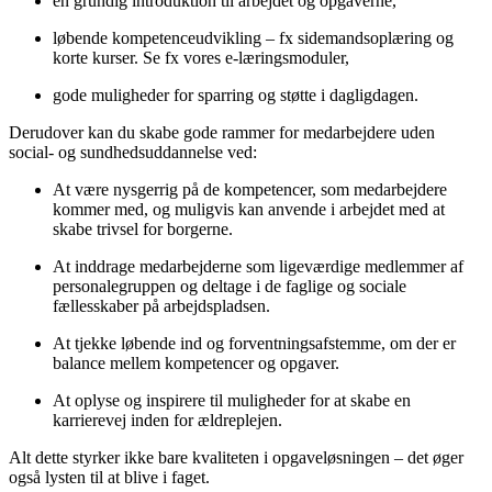
en grundig introduktion til arbejdet og opgaverne,
løbende kompetenceudvikling – fx sidemandsoplæring og
korte kurser. Se fx vores e-læringsmoduler,
gode muligheder for sparring og støtte i dagligdagen.
Derudover kan du skabe gode rammer for medarbejdere uden
social- og sundhedsuddannelse ved:
At være nysgerrig på de kompetencer, som medarbejdere
kommer med, og muligvis kan anvende i arbejdet med at
skabe trivsel for borgerne.
At inddrage medarbejderne som ligeværdige medlemmer af
personalegruppen og deltage i de faglige og sociale
fællesskaber på arbejdspladsen.
At tjekke løbende ind og forventningsafstemme, om der er
balance mellem kompetencer og opgaver.
At oplyse og inspirere til muligheder for at skabe en
karrierevej inden for ældreplejen.
Alt dette styrker ikke bare kvaliteten i opgaveløsningen – det øger
også lysten til at blive i faget.