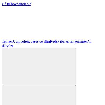
Gå til hovedindhold
Temaer
Udgivelser, cases og film
Redskaber
Arrangementer
Vi
tilbyder