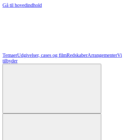
Gå til hovedindhold
Temaer
Udgivelser, cases og film
Redskaber
Arrangementer
Vi
tilbyder