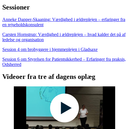
Sessioner
Anneke Dapper-Skaaning: Værdighed i ældreplejen – erfaringer fra
en rejseholdskonsulent
Carsten Hornstrup: Værdighed i ældreplejen – hvad kalder det på af
ledelse og organisation
Session 4 om brobyggere i hjemmeplejen i Gladsaxe
Session 6 om Styrelsen for Patientsikkerhed – Erfaringer fra praksis,
Odsherred
Videoer fra tre af dagens oplæg