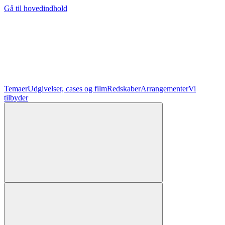
Gå til hovedindhold
Temaer
Udgivelser, cases og film
Redskaber
Arrangementer
Vi
tilbyder