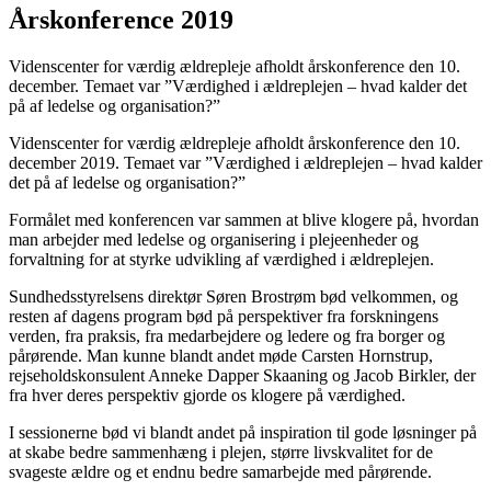
Årskonference 2019
Videnscenter for værdig ældrepleje afholdt årskonference den 10.
december. Temaet var ”Værdighed i ældreplejen – hvad kalder det
på af ledelse og organisation?”
Videnscenter for værdig ældrepleje afholdt årskonference den 10.
december 2019. Temaet var ”Værdighed i ældreplejen – hvad kalder
det på af ledelse og organisation?”
Formålet med konferencen var sammen at blive klogere på, hvordan
man arbejder med ledelse og organisering i plejeenheder og
forvaltning for at styrke udvikling af værdighed i ældreplejen.
Sundhedsstyrelsens direktør Søren Brostrøm bød velkommen, og
resten af dagens program bød på perspektiver fra forskningens
verden, fra praksis, fra medarbejdere og ledere og fra borger og
pårørende. Man kunne blandt andet møde Carsten Hornstrup,
rejseholdskonsulent Anneke Dapper Skaaning og Jacob Birkler, der
fra hver deres perspektiv gjorde os klogere på værdighed.
I sessionerne bød vi blandt andet på inspiration til gode løsninger på
at skabe bedre sammenhæng i plejen, større livskvalitet for de
svageste ældre og et endnu bedre samarbejde med pårørende.