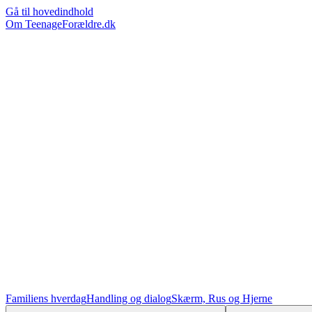
Gå til hovedindhold
Om TeenageForældre.dk
Familiens hverdag
Handling og dialog
Skærm, Rus og Hjerne