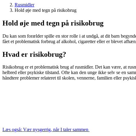
Rusmidler
Hold øje med tegn på risikobrug
Hold øje med tegn på risikobrug
Du kan som forælder spille en stor rolle i at undgå, at dit barn begynde
fået et problematisk forbrug af alkohol, cigaretter eller er blevet af
Hvad er risikobrug?
Risikobrug er et problematisk brug af rusmidler. Det kan være, at rusm
helbred eller psykiske tilstand. Ofte kan den unge ikke selv se en 
håndtere problemer relateret til skolen, vennerne, familien eller psyki
Læs også: Vær nysgerrig, når I taler sammen