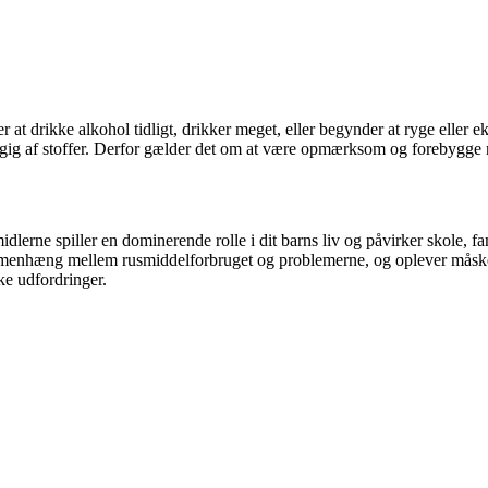
r at drikke alkohol tidligt, drikker meget, eller begynder at ryge eller 
hængig af stoffer. Derfor gælder det om at være opmærksom og forebygge 
idlerne spiller en dominerende rolle i dit barns liv og påvirker skole, 
sammenhæng mellem rusmiddelforbruget og problemerne, og oplever måske 
ske udfordringer.