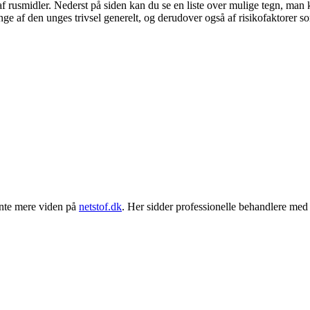
f rusmidler. Nederst på siden kan du se en liste over mulige tegn, man 
nge af den unges trivsel generelt, og derudover også af risikofaktorer s
hente mere viden på
netstof.dk
. Her sidder professionelle behandlere med s