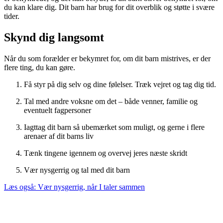
du kan klare dig. Dit barn har brug for dit overblik og støtte i svære
tider.
Skynd dig langsomt
Når du som forælder er bekymret for, om dit barn mistrives, er der
flere ting, du kan gøre.
Få styr på dig selv og dine følelser. Træk vejret og tag dig tid.
Tal med andre voksne om det – både venner, familie og
eventuelt fagpersoner
Iagttag dit barn så ubemærket som muligt, og gerne i flere
arenaer af dit barns liv
Tænk tingene igennem og overvej jeres næste skridt
Vær nysgerrig og tal med dit barn
Læs også: Vær nysgerrig, når I taler sammen