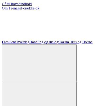
Gå til hovedindhold
Om TeenageForældre.dk
Familiens hverdag
Handling og dialog
Skærm, Rus og Hjerne