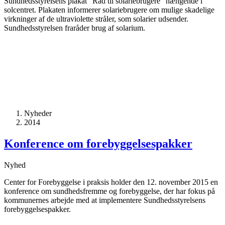
Sundhedsstyrelsens plakat ”Råd til solariebrugere” hængende i
solcentret. Plakaten informerer solariebrugere om mulige skadelige
virkninger af de ultraviolette stråler, som solarier udsender.
Sundhedsstyrelsen fraråder brug af solarium.
Nyheder
2014
Konference om forebyggelsespakker
Nyhed
Center for Forebyggelse i praksis holder den 12. november 2015 en
konference om sundhedsfremme og forebyggelse, der har fokus på
kommunernes arbejde med at implementere Sundhedsstyrelsens
forebyggelsespakker.