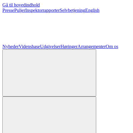
Gå til hovedindhold
Presse
Puljer
Inspektorrapporter
Selvbetjening
English
Nyheder
Vidensbase
Udgivelser
Høringer
Arrangementer
Om os