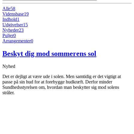
Alle
58
Vidensbase
19
Indhold
1
Udgivelser
15
Nyheder
23
Puljer
0
Arrangementer
0
Beskyt dig mod sommerens sol
Nyhed
Det er dejligt at være ude i solen. Men samtidig er det vigtigt at
passe på sin hud for at forebygge hudkræft. Derfor minder
Sundhedsstyrelsen om, hvordan man beskytter sig mod solens
stråler.