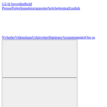
Gå til hovedindhold
Presse
Puljer
Inspektorrapporter
Selvbetjening
English
Nyheder
Vidensbase
Udgivelser
Høringer
Arrangementer
Om os