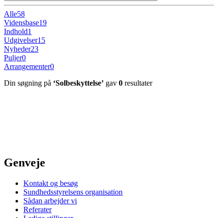
Alle
58
Vidensbase
19
Indhold
1
Udgivelser
15
Nyheder
23
Puljer
0
Arrangementer
0
Din søgning på
‘Solbeskyttelse’
gav
0
resultater
Genveje
Kontakt og besøg
Sundhedsstyrelsens organisation
Sådan arbejder vi
Referater