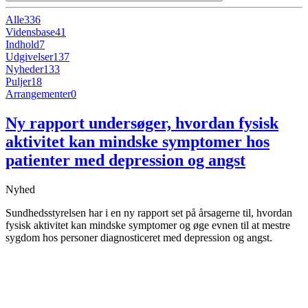
Alle
336
Vidensbase
41
Indhold
7
Udgivelser
137
Nyheder
133
Puljer
18
Arrangementer
0
Ny rapport undersøger, hvordan fysisk
aktivitet kan mindske symptomer hos
patienter med depression og angst
Nyhed
Sundhedsstyrelsen har i en ny rapport set på årsagerne til, hvordan
fysisk aktivitet kan mindske symptomer og øge evnen til at mestre
sygdom hos personer diagnosticeret med depression og angst.