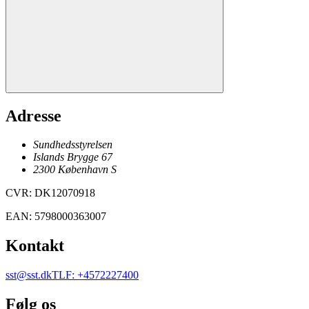
Adresse
Sundhedsstyrelsen
Islands Brygge 67
2300
København
S
CVR
:
DK12070918
EAN
:
5798000363007
Kontakt
sst@sst.dk
TLF
:
+4572227400
Følg os