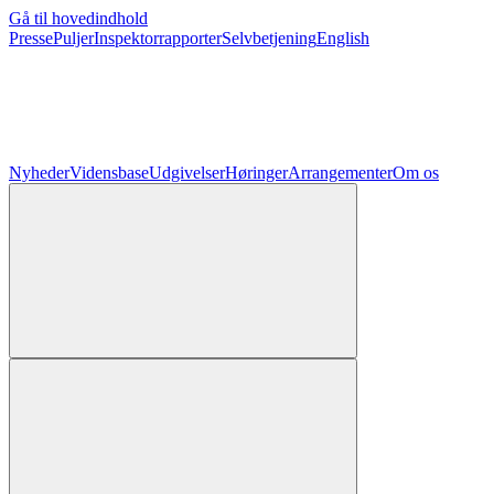
Gå til hovedindhold
Presse
Puljer
Inspektorrapporter
Selvbetjening
English
Nyheder
Vidensbase
Udgivelser
Høringer
Arrangementer
Om os