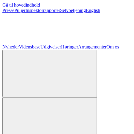
Gå til hovedindhold
Presse
Puljer
Inspektorrapporter
Selvbetjening
English
Nyheder
Vidensbase
Udgivelser
Høringer
Arrangementer
Om os