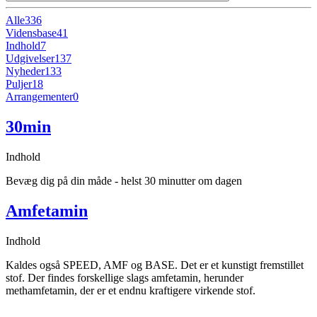
Alle
336
Vidensbase
41
Indhold
7
Udgivelser
137
Nyheder
133
Puljer
18
Arrangementer
0
30min
Indhold
Bevæg dig på din måde - helst 30 minutter om dagen
Amfetamin
Indhold
Kaldes også SPEED, AMF og BASE. Det er et kunstigt fremstillet
stof. Der findes forskellige slags amfetamin, herunder
methamfetamin, der er et endnu kraftigere virkende stof.