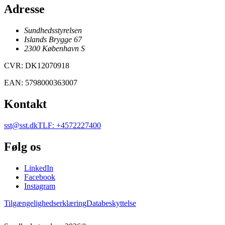
Adresse
Sundhedsstyrelsen
Islands Brygge 67
2300
København
S
CVR
:
DK12070918
EAN
:
5798000363007
Kontakt
sst@sst.dk
TLF
:
+4572227400
Følg os
LinkedIn
Facebook
Instagram
Tilgængelighedserklæring
Databeskyttelse