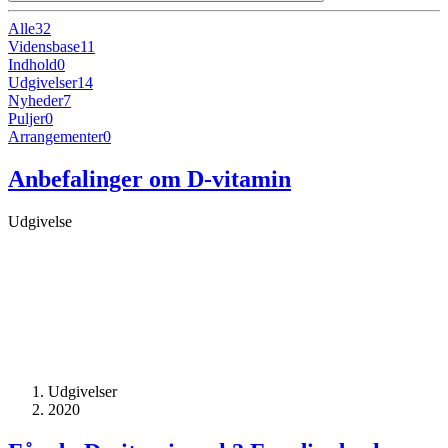
Alle
32
Vidensbase
11
Indhold
0
Udgivelser
14
Nyheder
7
Puljer
0
Arrangementer
0
Anbefalinger om D-vitamin
Udgivelse
Udgivelser
2020