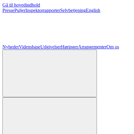
Gå til hovedindhold
Presse
Puljer
Inspektorrapporter
Selvbetjening
English
Nyheder
Vidensbase
Udgivelser
Høringer
Arrangementer
Om os