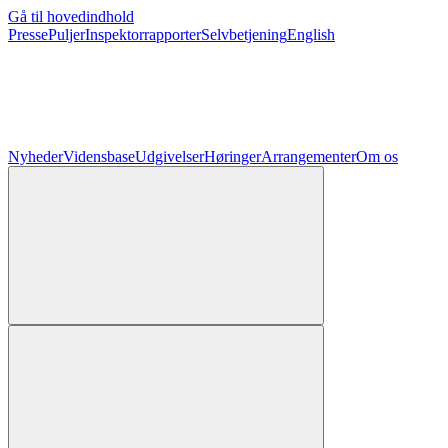
Gå til hovedindhold
Presse
Puljer
Inspektorrapporter
Selvbetjening
English
Nyheder
Vidensbase
Udgivelser
Høringer
Arrangementer
Om os