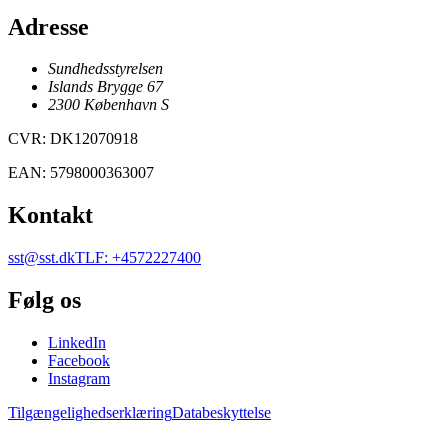
Adresse
Sundhedsstyrelsen
Islands Brygge 67
2300
København
S
CVR
:
DK12070918
EAN
:
5798000363007
Kontakt
sst@sst.dk
TLF
:
+4572227400
Følg os
LinkedIn
Facebook
Instagram
Tilgængelighedserklæring
Databeskyttelse