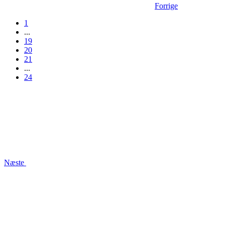
Forrige
1
...
19
20
21
...
24
Næste