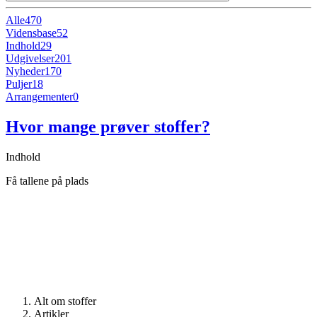
Alle
470
Vidensbase
52
Indhold
29
Udgivelser
201
Nyheder
170
Puljer
18
Arrangementer
0
Hvor mange prøver stoffer?
Indhold
Få tallene på plads
Alt om stoffer
Artikler