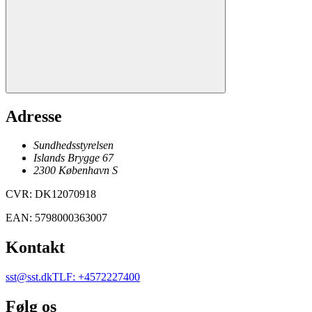
Adresse
Sundhedsstyrelsen
Islands Brygge 67
2300
København
S
CVR
:
DK12070918
EAN
:
5798000363007
Kontakt
sst@sst.dk
TLF
:
+4572227400
Følg os