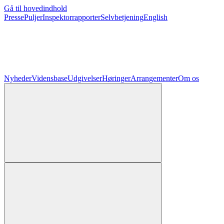
Gå til hovedindhold
Presse
Puljer
Inspektorrapporter
Selvbetjening
English
Nyheder
Vidensbase
Udgivelser
Høringer
Arrangementer
Om os