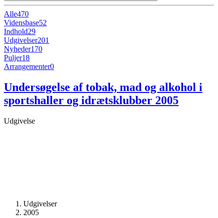
Alle
470
Vidensbase
52
Indhold
29
Udgivelser
201
Nyheder
170
Puljer
18
Arrangementer
0
Undersøgelse af tobak, mad og alkohol i
sportshaller og idrætsklubber 2005
Udgivelse
Udgivelser
2005